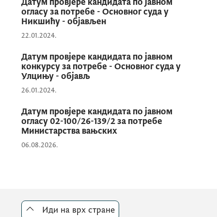
Датум провјере кандидата по јавном
огласу за потребе - Основног суда у
Никшићу - објављен
Општи тест
подразумијева провјеру
22.01.2024.
општих компетенција и то аналитичност у
Датум провјере кандидата по јавном
раду, писана комуникација, дигитална
конкурсу за потребе - Основног суда у
писменост и усмјереност на резултате
Улцињу - објављ
рада. Садржај општег теста одређује се
26.01.2024.
методом случајног одабира 60 питања на
која кандидат одговара на начин што бира
Датум провјере кандидата по јавном
огласу 02-100/26-139/2 за потребе
један од више понуђених одговора. Сваки
Министарства вањских
тачан одговор на питање бодује се са по
06.08.2026.
једним бодом, тако да максималан број
бодова на општем тесту за сваку
компетенцију појединачно износи 15
бодова.
Иди на врх стране