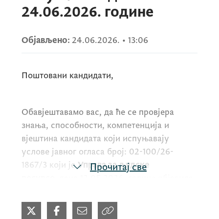
24.06.2026. године
Објављено:
24.06.2026.
•
13:06
Поштовани кандидати,
Обавјештавамо вас, да ће се провјера
знања, способности, компетенција и
вјештина кандидата који испуњавају
услове јавног огласа број: 02-100/26-
1867/3 који је
Управа за људске
Прочитај све
ресурсе,
дана 12.05.2026. године објавила
за потребе
Министарства финансија
за
радно мјесто
Буџетски/а инспектор/ка И
,
у Дирекцији за буџетску инспекцију,