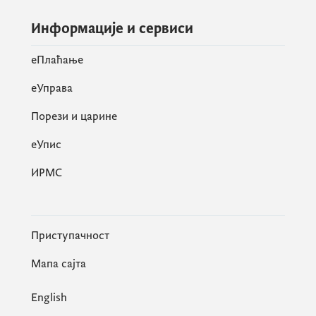
Информације и сервиси
eПлаћање
еУправа
Порези и царине
eУпис
ИРМС
Приступачност
Мапа сајта
English