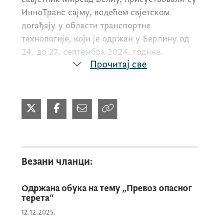
ИнноТранс сајму, водећем свјетском
догађају у области транспортне
технологије, који је одржан у Берлину од
24. до 27. септембра 2024. године.
Прочитај све
Везани чланци:
Одржана обука на тему „Превоз опасног
терета“
12.12.2025.