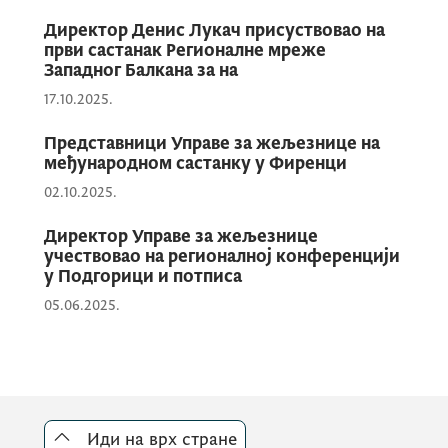
Током сајма, представници Управе за
Директор Денис Лукач присуствовао на
жељезнице имали су прилику да обиђу
први састанак Регионалне мреже
Западног Балкана за на
многобројне излагаче и детаљно се
17.10.2025.
упознају са најновијим иновацијама и
технолошким рјешењима из области
Представници Управе за жељезнице на
транспорта, са посебним фокусом на
међународном састанку у Фиренци
жељезничке системе, јавни превоз,
02.10.2025.
инфраструктуру и возила будућности.
Директор Управе за жељезнице
учествовао на регионалној конференцији
у Подгорици и потписа
Поред богатог садржаја сајма, остварили
05.06.2025.
су значајне контакте са представницима
водећих компанија у жељезничком
систему.
Иди на врх стране