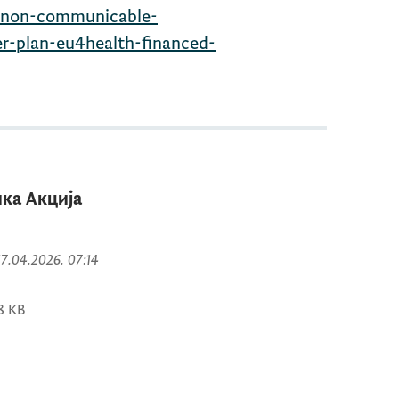
u/non-communicable-
r-plan-eu4health-financed-
ка Акција
 17.04.2026. 07:14
8 KB