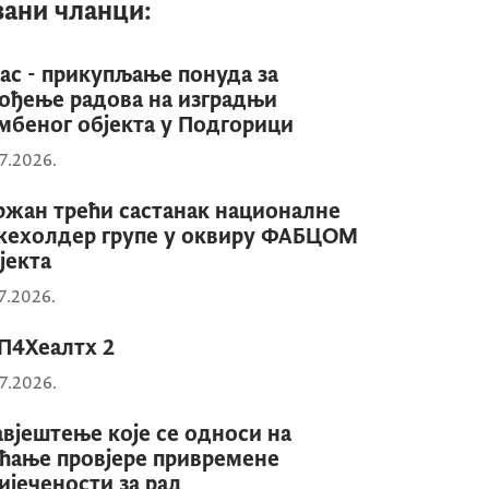
зани чланци:
ас - прикупљање понуда за
ођење радова на изградњи
мбеног објекта у Подгорици
7.2026.
жан трећи састанак националне
кехолдер групе у оквиру ФАБЦОМ
јекта
7.2026.
П4Хеалтх 2
7.2026.
вјештење које се односи на
ћање провјере привремене
ијечености за рад