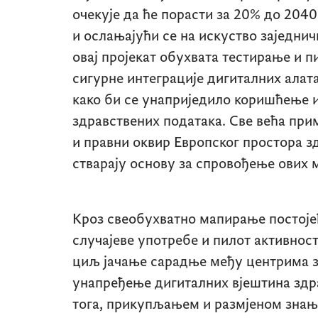
очекује да ће порасти за 20% до 2040
и ослањајући се на искуство заједни
овај пројекат обухвата тестирање и 
сигурне интеграције дигиталних алата
како би се унаприједило коришћење 
здравствених података. Све већа при
и правни оквир Европског простора з
стварају основу за спровођење ових 
Кроз свеобухватно мапирање постојећ
случајеве употребе и пилот активнос
циљ јачање сарадње међу центрима з
унапређење дигиталних вјештина здр
тога, прикупљањем и размјеном знањ