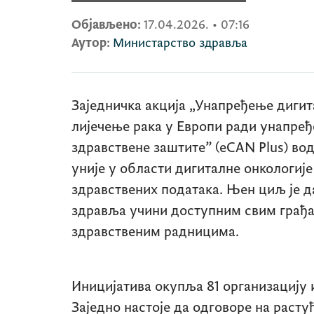
Објављено:
17.04.2026.
•
07:16
Аутор:
Министарство здравља
Заједничка акција „Унапређење дигит
лијечење рака у Европи ради унапређ
здравствене заштите” (
eCAN Plus
) во
уније у области дигиталне онкологије
здравствених података. Њен циљ је д
здравља учини доступним свим грађа
здравственим радницима.
Иницијатива окупља 81 организацију 
Заједно настоје да одговоре на растућ