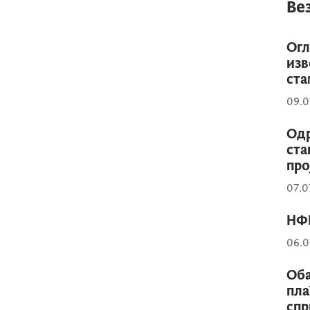
Ве
Огл
изв
ста
09.0
Одр
ста
про
07.0
НФ
06.0
Оба
пла
спр