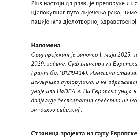
Plus
настоји да развије препоруке и 
цјелокупног пута лијечења рака, чиме
пацијената дјелотворној здравственој
Напомена
Овај пројекат је започео 1. маја 2025. 
2029. године. Суфинансира га Европск
Грант бр. 101219434). Изнесени ставо
искључиво аутору(има) и не одражава
уније или
HaDEA-e.
Ни Европска унија н
додјељује бесповратна средства не м
за њихов садржај..
Страница пројекта на сајту Европск