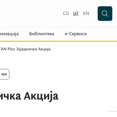
CG
ЦГ
EN
низација
Библиотека
е-Сервиси
CAN Plus Заједничка Акција
 ми
ичка Акција