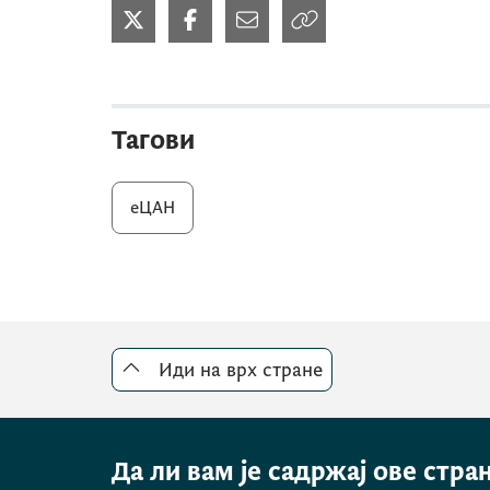
Тагови
еЦАН
Иди на врх стране
Да ли вам је садржај ове стра