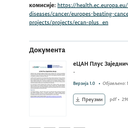
комисије:
https://health.ec.europa.e
diseases/cancer/europes-beating-cance
projects/projects/ecan-plus_en
Документа
еЦАН Плус Заједнич
-
Верзија
1.0
•
Објављено
:
Преузми
pdf
•
29