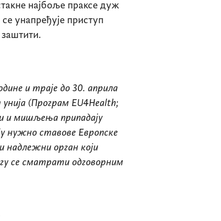
истакне најбоље праксе дуж
 се унапређује приступ
 заштити.
године и траје до 30. априла
а унија (Програм
EU4Health
;
ви и мишљења припадају
ју нужно ставове Европске
и надлежни орган који
огу се сматрати одговорним
е