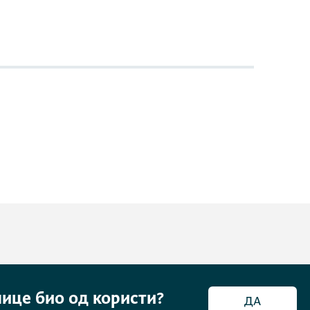
нице био од користи?
ДА