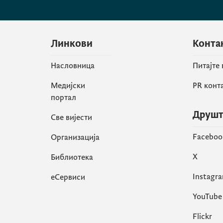
Линкови
Конта
Насловница
Питајте
Медијски
PR конт
портал
Друшт
Све вијести
Faceboo
Организација
X
Библиотека
Instagr
еСервиси
YouTube
Flickr