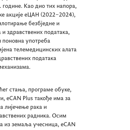
. године. Као дио тих напора,
чке акције еЦАН (2022–2024),
пилотирање безбједне и
 и здравствених података,
и поновна употреба
мјена телемедицинских алата
дравствених података
механизама.
ег стања, програме обуке,
ти,
eCAN Plus
такође има за
а лијечење рака и
авствених радника. Осим
а из земаља учесница,
eCAN