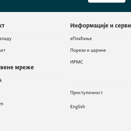
кт
Информације и серв
 владу
eПлаћање
акт
Порези и царине
ИРМС
вене мреже
k
Приступачност
am
English