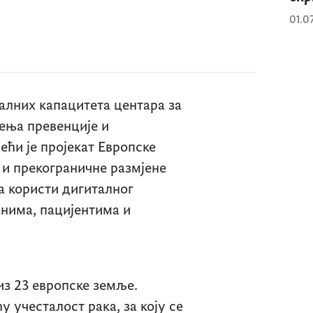
01.0
алних капацитета центара за
ења превенције и
дећи је пројекат Европске
 и прекограничне размјене
а користи дигиталног
нима, пацијентима и
из 23 европске земље.
у учесталост рака, за коју се