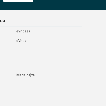
иси
еУправа
eУпис
Мапа сајта