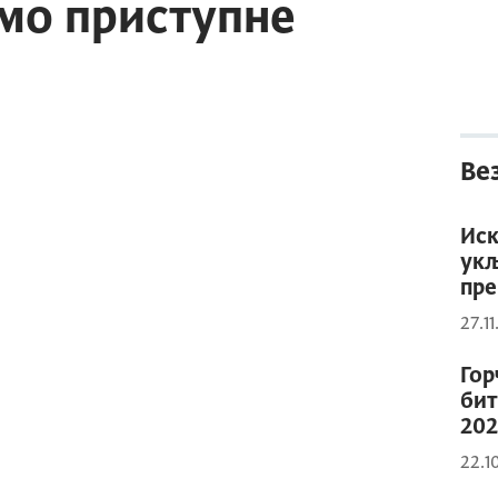
мо приступне
Ве
Иск
укљ
пре
27.1
Гор
бит
202
22.1