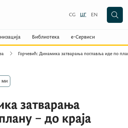
CG
ЦГ
EN
низација
Библиотека
е-Сервиси
ва
Горчевић: Динамика затварања поглавља иде по пла
 ми
ика затварања
плану – до краја