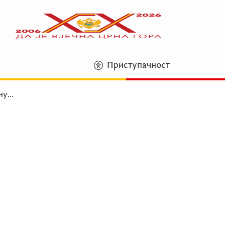
Приступачност
ну
...