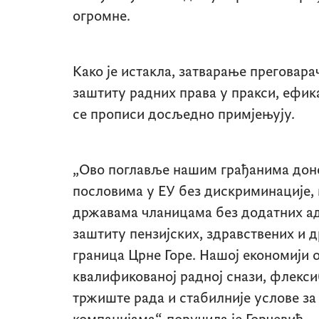
огромне.
Како је истакла, затварање преговара
заштиту радних права у пракси, ефик
се прописи досљедно примјењују.
„Ово поглавље нашим грађанима доно
пословима у ЕУ без дискриминације
државама чланицама без додатних ад
заштиту пензијских, здравствених и д
граница Црне Горе. Нашој економији
квалификованој радној снази, флекси
тржиште рада и стабилније услове за