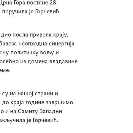
Црна Гора постане 28.
 поручила је Горчевић.
 дио посла привела крају,
обавеза неопходна синергија
јасну политичку вољу и
посебно из домена владавине
еме.
 су на нашој страни и
 до краја године завршимо
но и на Самиту Западни
закључила је Горчевић.