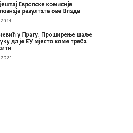
јештај Европске комисије
познаје резултате ове Владе
0.2024.
чевић у Прагу: Проширење шаље
уку да је ЕУ мјесто коме треба
жити
0.2024.