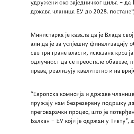
удружени око заједничког циља – да 
држава чланица ЕУ до 2028. постане“,
Министарка је казала да је Влада свој
али да је за успјешну финализацију 
све три гране власти, исказана кроз 
одлучност да се преостале обавезе, 
права, реализују квалитетно и на вриј
“Европска комисија и државе чланице
пружају нам безрезервну подршку да
преговарачки процес, што је потврђе
Балкан – ЕУ који је одржан у Тивту”, 