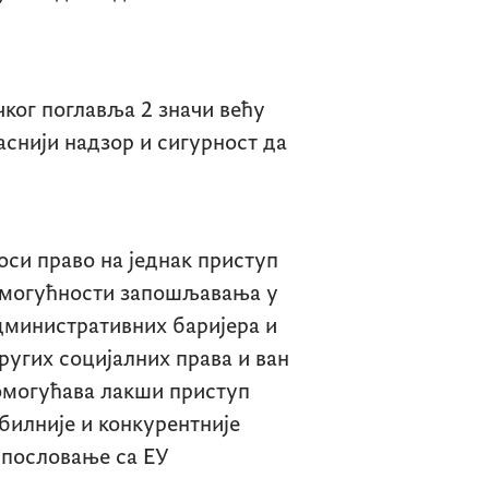
чког поглавља 2 значи већу
аснији надзор и сигурност да
си право на једнак приступ
, могућности запошљавања у
министративних баријера и
ругих социјалних права и ван
 омогућава лакши приступ
билније и конкурентније
 пословање са ЕУ