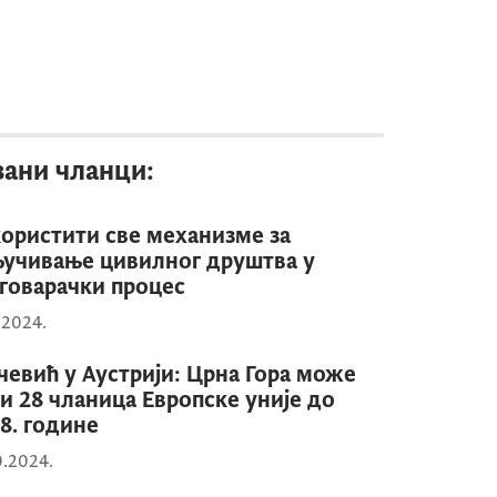
зани чланци:
ористити све механизме за
учивање цивилног друштва у
говарачки процес
1.2024.
чевић у Аустрији: Црна Гора може
и 28 чланица Европске уније до
8. године
0.2024.