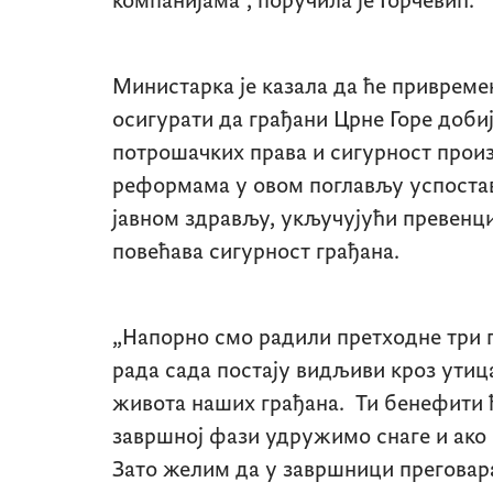
компанијама“, поручила је Горчевић.
Министарка је казала да ће привреме
осигурати да грађани Црне Горе добиј
потрошачких права и сигурност произв
реформама у овом поглављу успостав
јавном здрављу, укључујући превенци
повећава сигурност грађана.
„Напорно смо радили претходне три 
рада сада постају видљиви кроз утица
живота наших грађана. Ти бенефити ће
завршној фази удружимо снаге и ако 
Зато желим да у завршници преговар