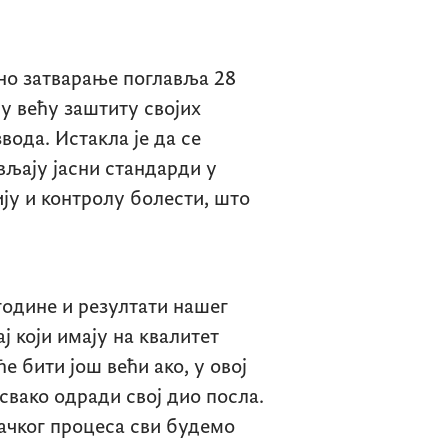
но затварање поглавља 28
у већу заштиту својих
ода. Истакла је да се
љају јасни стандарди у
ју и контролу болести, што
године и резултати нашег
ј који имају на квалитет
 бити још већи ако, у овој
свако одради свој дио посла.
ачког процеса сви будемо