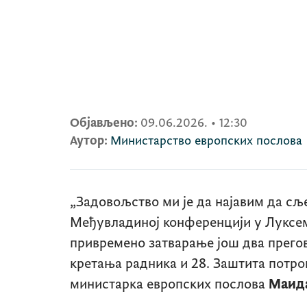
Објављено:
09.06.2026.
•
12:30
Аутор:
Министарство европских послова
„Задовољство ми је да најавим да сље
Међувладиној конференцији у Луксе
привремено затварање још два прего
кретања радника и 28. Заштита потрош
министарка европских послова
Маида