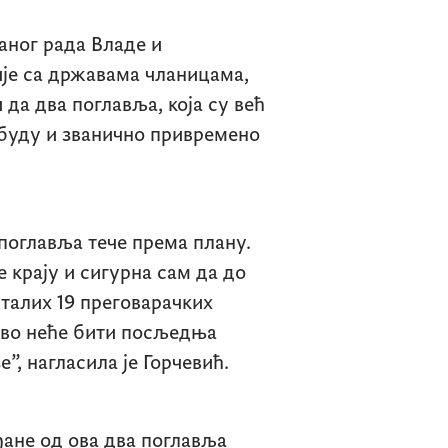
даног рада Владе и
ије са државама чланицама,
 да два поглавља, која су већ
 буду и званично привремено
поглавља тече према плану.
 крају и сигурна сам да до
талих 19 преговарачких
ово неће бити посљедња
”, нагласила је Горчевић.
ађане од ова два поглавља