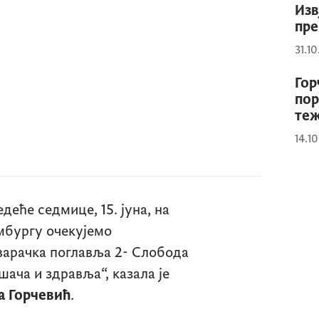
Изв
пре
31.1
Гор
пор
те
14.1
деће седмице, 15. јуна, на
мбургу очекујемо
варачка поглавља 2- Слобода
ача и здравља“, казала је
 Горчевић
.