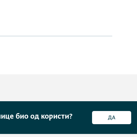
нице био од користи?
ДА