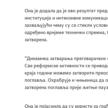
Она је додала да је ово резултат пре
институција и интензивне комуникац
захваљујући чему су се стекли услови
одређено вријеме технички спремна,
затворена.
“Динамика затварања преговарачких 
Све реформске активности се приводе
краја године можемо затворити преос
поглавља. Охрабрује и чињеница да 
затворена поглавља прије љетње паузе
Она је појаснила да су користи за гр