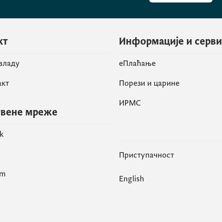
кт
Информације и серв
 владу
eПлаћање
акт
Порези и царине
ИРМС
вене мреже
k
Приступачност
am
English