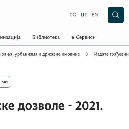
CG
ЦГ
EN
низација
Библиотека
е-Сервиси
ирања, урбанизма и државне имовине
Издате грађевин
 ми
ке дозволе - 2021.