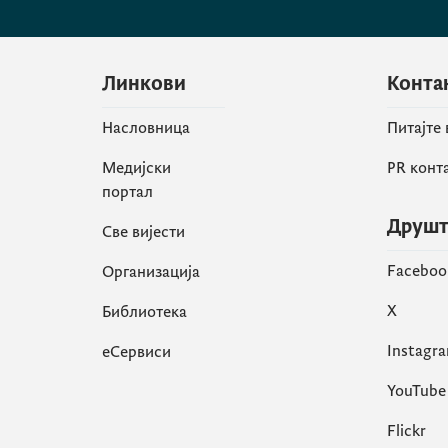
Линкови
Конта
Насловница
Питајте
Медијски
PR конт
портал
Друшт
Све вијести
Faceboo
Организација
X
Библиотека
Instagr
еСервиси
YouTube
Flickr