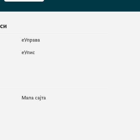
иси
еУправа
eУпис
Мапа сајта