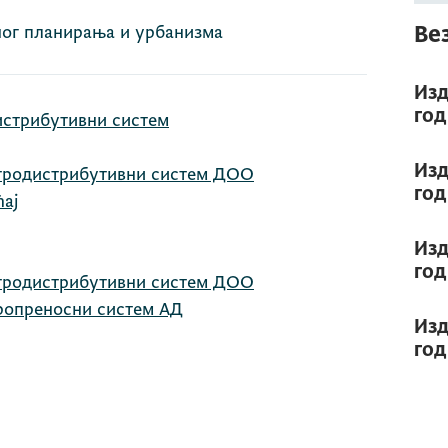
Ве
ног планирања и урбанизма
Изд
год
стрибутивни систем
Изд
тродистрибутивни систем ДОО
год
ћај
Изд
год
тродистрибутивни систем ДОО
ропреносни систем АД
Изд
год