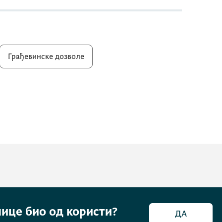
Грађевинске дозволе
нице био од користи?
ДА