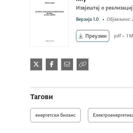
Извјештај о реализациј
Верзија
1.0
•
Објављено
:
Преузми
pdf
•
1 
Тагови
енергетски биланс
Електроенергетик