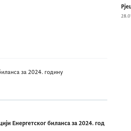
Рј
28.0
биланса за 2024. годину
цији Енергетског биланса за 2024. год