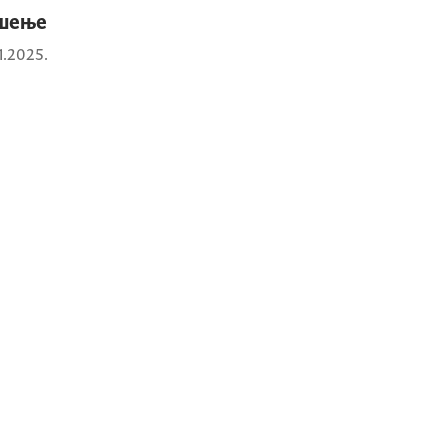
ешење
1.2025.