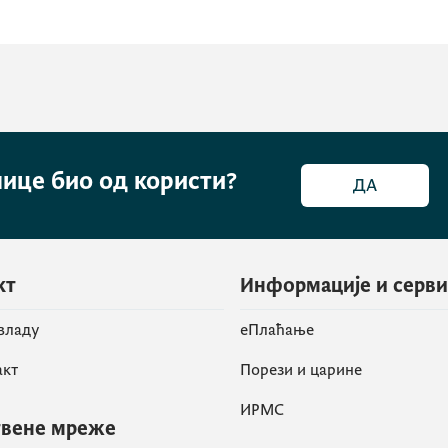
нице био од користи?
ДА
кт
Информације и серв
 владу
eПлаћање
акт
Порези и царине
ИРМС
вене мреже