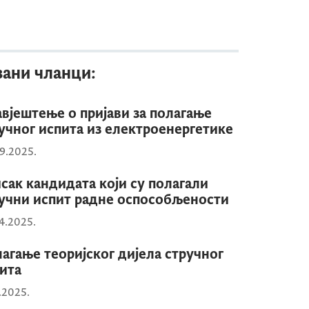
зани чланци:
вјештење о пријави за полагање
учног испита из електроенергетике
9.2025.
сак кандидата који су полагали
учни испит радне оспособљености
4.2025.
агање теоријског дијела стручног
ита
3.2025.