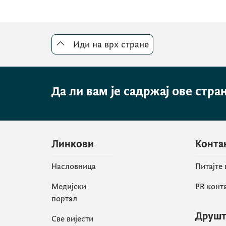
Иди на врх стране
Да ли вам је садржај ове стра
Линкови
Конта
Насловница
Питајте
Медијски
PR конт
портал
Друшт
Све вијести