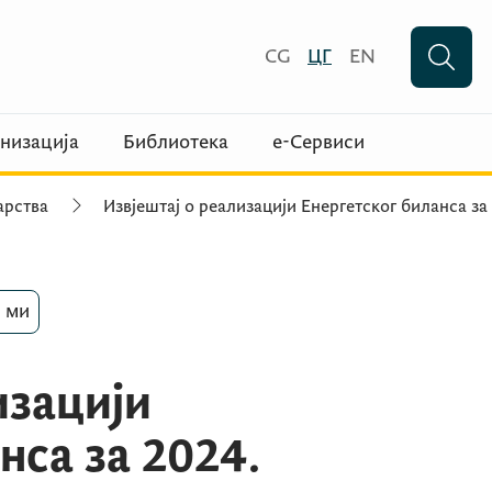
CG
ЦГ
EN
низација
Библиотека
е-Сервиси
арства
Извјештај о реализацији Енергетског биланса за
 ми
изацији
нса за 2024.