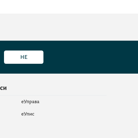
НЕ
иси
еУправа
eУпис