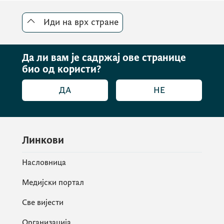
Иди на врх стране
Да ли вам је садржај ове странице
био од користи?
ДА
НЕ
Линкови
Насловница
Медијски портал
Све вијести
Организација