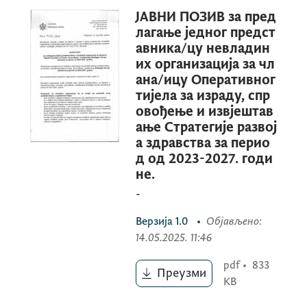
спровођење и извјештавање
Стратегије
ЈАВНИ ПОЗИВ за пред
развоја здравства за период од 2023-
лагање једног предст
2027. године.
авника/цу невладин
их организација за чл
ана/ицу Оперативног
Министарство здравља позива невладине
тијела за израду, спр
овођење и извјештав
организације да предложе једног
ање Стратегије развој
представника/цу за члана/ицу
а здравства за перио
Оперативног тијела за израду, спровођење
д од 2023-2027. годи
и извјештавање
Стратегије развоја
не.
здравства за период од 2023-2027.
-
године
Верзија
1.0
•
Објављено
:
14.05.2025. 11:46
Број представника/ца невладиних
pdf
•
833
Преузми
организација у оперативном тијелу: један
KB
(1)