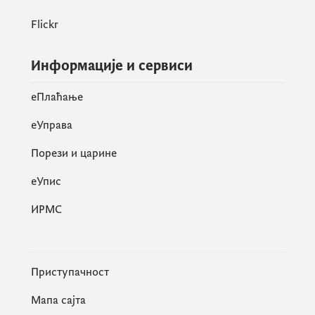
Flickr
Информације и сервиси
eПлаћање
еУправа
Порези и царине
eУпис
ИРМС
Приступачност
Мапа сајта