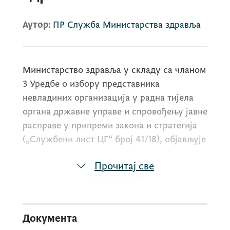
Аутор:
ПР Служба Министарства здравља
Министарство здравља у складу са чланом
3 Уредбе о избору представника
невладиних организација у радна тијела
органа државне управе и спровођењу јавне
расправе у припреми закона и стратегија
(„Службени лист ЦГ“ број 41/18), објављује
Прочитај све
ЈАВНИ ПОЗИВ
за предлагање једног представника/цу
невладиних организација за члана/ицу
Документа
Оперативног тијела
за
израду,