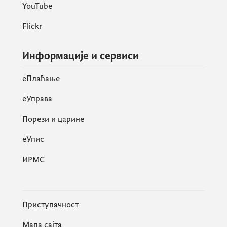
YouTube
Flickr
Информације и сервиси
eПлаћање
еУправа
Порези и царине
eУпис
ИРМС
Приступачност
Мапа сајта