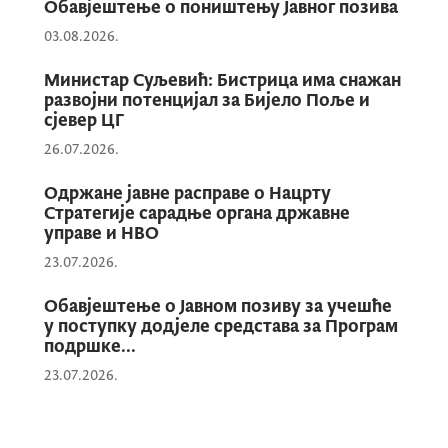
састанак и истакла да квалитетна сарадња
Обавјештење о поништењу Јавног позива
између локалних самоуправа и
03.08.2026.
организација цивилног друштва
Министар Суљевић: Бистрица има снажан
представља један од кључних предуслова
развојни потенцијал за Бијело Поље и
за развој отворене, одговорне и
сјевер ЦГ
партиципативне управе.
26.07.2026.
Одржане јавне расправе о Нацрту
Нагласила је да Министарство регионално-
Стратегије сарадње органа државне
инвестиционог развоја и сарадње са
управе и НВО
невладиним организацијама континуирано
23.07.2026.
ради на унапређењу нормативног и
институционалног оквира за сарадњу са
Обавјештење о Јавном позиву за учешће
у поступку додјеле средстава за Програм
цивилним сектором, те да је, поред
подршке...
доношења квалитетних прописа, од
23.07.2026.
посебног значаја њихова досљедна
примјена у пракси.