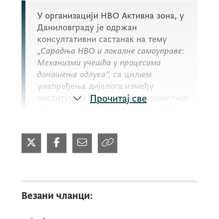
У организацији НВО Активна зона, у
Даниловграду је одржан
консултативни састанак на тему
„Сарадња НВО и локалне самоуправе:
Механизми учешћа у процесима
доношења одлука“,
са циљем
унапређења дијалога између
институција и организација цивилног
Прочитај све
друштва, као и јачања учешћа грађана
у процесима доношења одлука на
локалном нивоу.
Генерална директорица Директората за
невладине организације и политичке
Везани чланци:
партије,
Суада Мусић,
отворила је