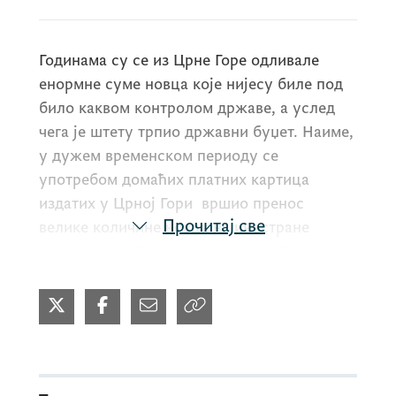
Годинама су се из Црне Горе одливале
енормне суме новца које нијесу биле под
било каквом контролом државе, а услед
чега је штету трпио државни буџет. Наиме,
у дужем временском периоду се
употребом домаћих платних картица
издатих у Црној Гори вршио пренос
Прочитај све
велике количине новца на иностране
сајтове приређивача игара на срећу,
односно према иностраним трговцима
којима је додијељен трговачки
категоризациони код који се односи на
коцкање и клађење.
Тако је рецимо у 2022. години 4 911