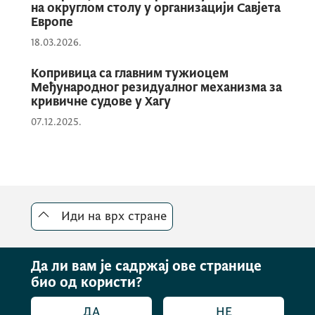
друштвених појава.
на округлом столу у организацији Савјета
Европе
18.03.2026.
Управо су наведене чињенице биле разлог
за оправдану законодавну интервенцију
Копривица са главним тужиоцем
2023. године, на основу које смо
Међународног резидуалног механизма за
прописали да је забрањено:
кривичне судове у Хагу
1) учествовање у иностраним играма на
07.12.2025.
срећу за које се улози плаћају на
територији Црне Горе;
2) прикупљање улога у Црној Гори за
учествовање у играма на срећу које се
приређују у иностранству.
Иди на врх стране
Тренд одлива се наставио и у првом
Да ли вам је садржај ове странице
кварталу 2024. године када је 1 998
био од користи?
картица употребљено, обављено 30 367
трансакција у вриједности од 1 296 541,45
ДА
НЕ