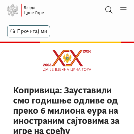
Прочитај ми
Копривица: Зауставили
смо годишње одливе од
преко 6 милиона еура на
иностраним сајтовима за
игре на срећу