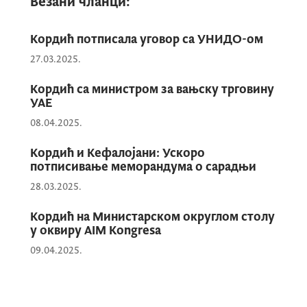
Везани чланци:
унапређење туристичке и инвестиционе
сарадње. Оцијењено је да је у заједницком
интересу преко 160 чланица Свјетске
Кордић потписала уговор са УНИДО-ом
туристичке организације да водеће
27.03.2025.
државе, међу којима је и Црна Гора као
Кордић са министром за вањску трговину
предсједавајућа Комисији за Европу,
УАЕ
заједно раде на трансформацији и јачању
08.04.2025.
организације.
Кордић и Кефалојани: Ускоро
потписивање меморандума о сарадњи
28.03.2025.
Кордић на Министарском округлом столу
у оквиру AIM Kongresa
09.04.2025.