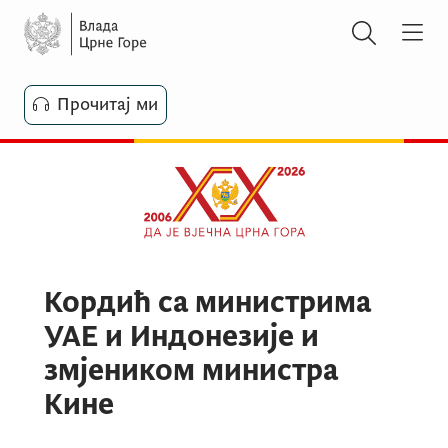
Прочитај ми
Кордић са министрима
УАЕ и Индонезије и
змјеником министра
Кине