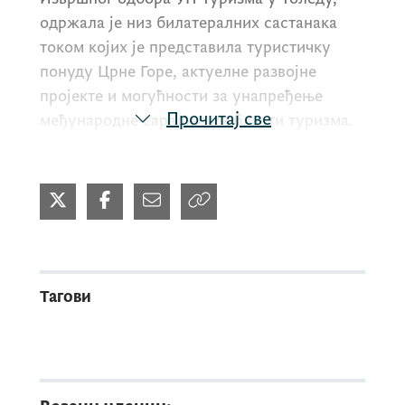
одржала је низ билатералних састанака
током којих је представила туристичку
понуду Црне Горе, актуелне развојне
пројекте и могућности за унапређење
Прочитај све
међународне сарадње у области туризма.
На састанку са министром економије и
туризма Уједињених Арапских Емирата
Абдулахом бин Туком Ал Маријем
изражено је задовољство садржајним и
развијеним уговорним односима двије
Тагови
државе, који тренутно обухватају око 20
потписаних споразума, укључујући и оне
из области туризма. Током разговора
разматране су могућности за даље