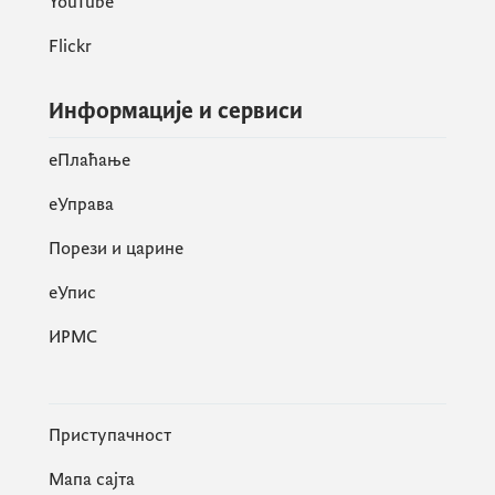
YouTube
Flickr
Информације и сервиси
eПлаћање
еУправа
Порези и царине
eУпис
ИРМС
Приступачност
Мапа сајта