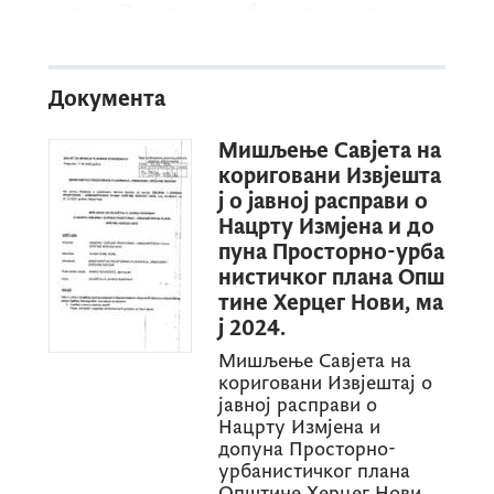
допуна Просторно-урбанистичког плана
Општине Херцег Нови, мај 2024.
Документа
Мишљење Савјета на
кориговани Извјешта
ј о јавној расправи о
Нацрту Измјена и до
пуна Просторно-урба
нистичког плана Опш
тине Херцег Нови, ма
ј 2024.
Мишљење Савјета на
кориговани Извјештај о
јавној расправи о
Нацрту Измјена и
допуна Просторно-
урбанистичког плана
Општине Херцег Нови,