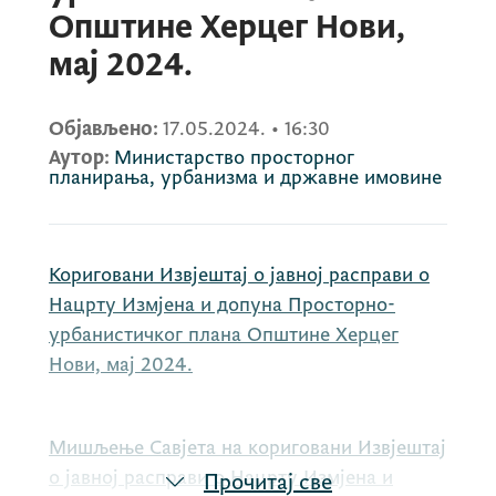
Општине Херцег Нови,
мај 2024.
Објављено:
17.05.2024.
•
16:30
Аутор:
Министарство просторног
планирања, урбанизма и државне имовине
Кориговани Извјештај о јавној расправи о
Нацрту Измјена и допуна Просторно-
урбанистичког плана Општине Херцег
Нови, мај 2024.
Мишљење Савјета на кориговани Извјештај
о јавној расправи о Нацрту Измјена и
Прочитај све