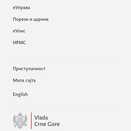
еУправа
Порези и царине
eУпис
ИРМС
Приступачност
Мапа сајта
English