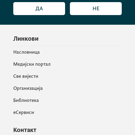
ДА
НЕ
Линкови
Насловница
Медијски портал
Све вијести
Организација
Библиотека
еСервиси
Контакт