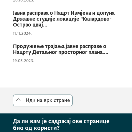
26.10.2023.
Јавна расправа о Нацрт Измјена и допуна
Државне студије локације "Калардово-
Острво цвиј...
11.11.2024.
Продужење трајања јавне расправе о
Нацрту Детаљног просторног плана....
19.05.2023.
Иди на врх стране
Да ли вам је садржај ове странице
био од користи?