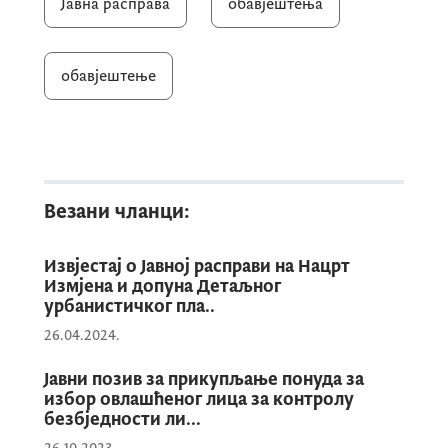
Јавна расправа
обавјештења
обавјештење
Везани чланци:
Извјестај о Јавној расправи на Нацрт
Измјена и допуна Детаљног
урбанистичког пла..
26.04.2024.
Јавни позив за прикупљање понуда за
избор овлашћеног лица за контролу
безбједности ли...