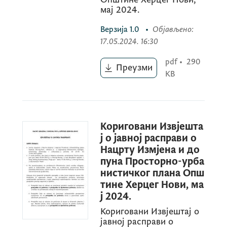
мај 2024.
Верзија
1.0
•
Објављено
:
17.05.2024. 16:30
pdf
•
290
Преузми
KB
Кориговани Извјешта
ј о јавној расправи о
Нацрту Измјена и до
пуна Просторно-урба
нистичког плана Опш
тине Херцег Нови, ма
ј 2024.
Кориговани Извјештај о
јавној расправи о