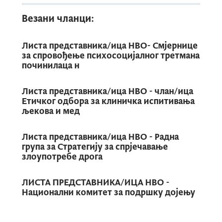
Везани чланци:
Листа представника/ица НВО- Смјернице
за спровођење психосоцијалног третмана
починилаца н
Листа представника/ица НВО - члан/ица
Етичког одбора за клиничка испитивања
љекова и мед
Листа представника/ица НВО - Радна
група за Стратегију за спрјечавање
злоупотребе дрога
ЛИСТА ПРЕДСТАВНИКА/ИЦА НВО -
Национални комитет за подршку дојењу