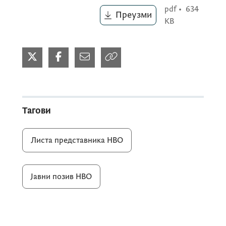
pdf
•
634
Преузми
KB
Тагови
Листа представника НВО
Јавни позив НВО