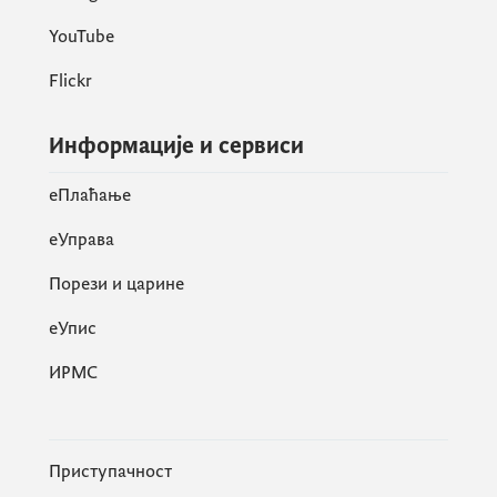
YouTube
Flickr
Информације и сервиси
eПлаћање
еУправа
Порези и царине
eУпис
ИРМС
Приступачност