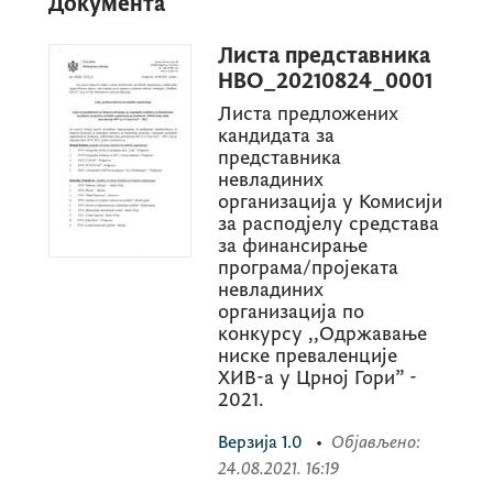
Документа
Листа представника
НВО_20210824_0001
Листа предложених
кандидата за
представника
невладиних
организација у Комисији
за расподјелу средстава
за финансирање
програма/пројеката
невладиних
организација по
конкурсу ,,Одржавање
ниске преваленције
ХИВ-а у Црној Гори” -
2021.
Верзија
1.0
•
Објављено
:
24.08.2021. 16:19