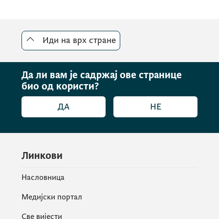
Иди на врх стране
Да ли вам је садржај ове странице
био од користи?
ДА
НЕ
Линкови
Насловница
Медијски портал
Све вијести