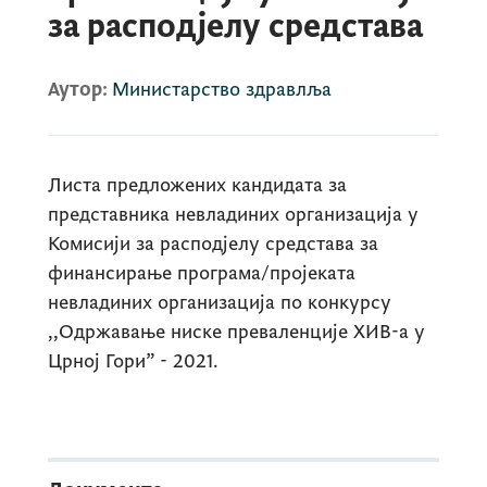
за расподјелу средстава
Аутор:
Министарство здравлља
Листа предложених кандидата за
представника невладиних организација у
Комисији за расподјелу средстава за
финансирање програма/пројеката
невладиних организација по конкурсу
,,Одржавање ниске преваленције ХИВ-а у
Црној Гори” - 2021.