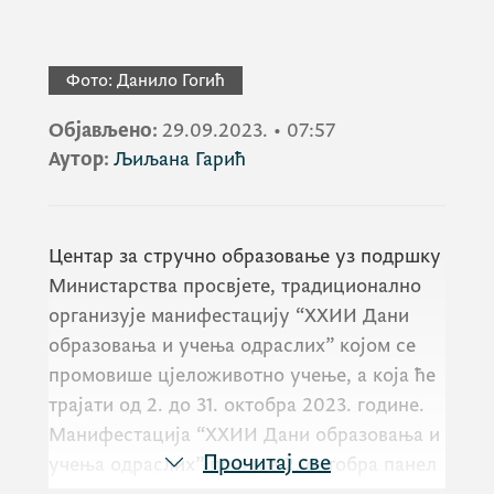
Фото:
Данило Гогић
Објављено:
29.09.2023.
•
07:57
Аутор:
Љиљана Гарић
Центар за стручно образовање уз подршку
Министарства просвјете, традиционално
организује манифестацију “XXИИ Дани
образовања и учења одраслих” којом се
промовише цјеложивотно учење, а која ће
трајати од 2. до 31. октобра 2023. године.
Манифестација “XXИИ Дани образовања и
Прочитај све
учења одраслих” почиње 2. октобра панел