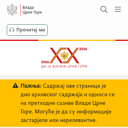
Прочитај ми
Пажња:
Садржај ове странице је
дио архивског садржаја и односи се
на претходне сазиве Владе Црне
Горе. Могуће је да су информације
застарјеле или нерелевантне.