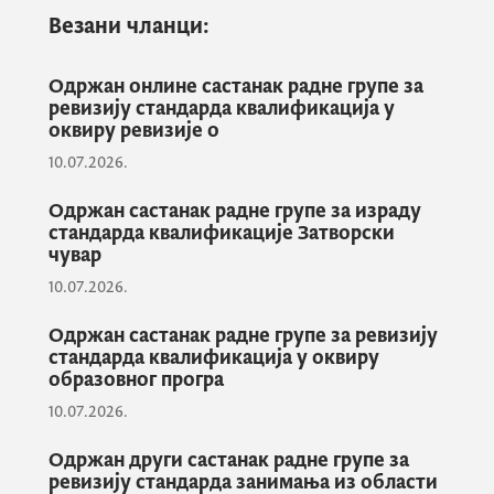
Везани чланци:
Значајан број активности организоваће се
уз подршку пројекта „ЕПАЛЕ Национална
Одржан онлине састанак радне групе за
служба подршке за Црну Гору 2022 -
ревизију стандарда квалификација у
2024“, који имплементира Министарство
оквиру ревизије о
просвјете у оквиру Ерасмус+ програма уз
10.07.2026.
финансијску подршку ЕУ.
Одржан састанак радне групе за израду
стандарда квалификације Затворски
чувар
Активности које ће организовати ЕПАЛЕ
10.07.2026.
Централни сервис подршке (ЦСС) су
сљедеће: Прва регионална конференција
Одржан састанак радне групе за ревизију
Епале амбасадора у Скопљу; онлине
стандарда квалификација у оквиру
конференција “ЕПАЛЕ заједнице –
образовног програ
процват! Вјештине за будућност”; годишња
10.07.2026.
ЕПАЛЕ конференција “Менаџмент у
Одржан други састанак радне групе за
стручном образовању-постигнућа и
ревизију стандарда занимања из области