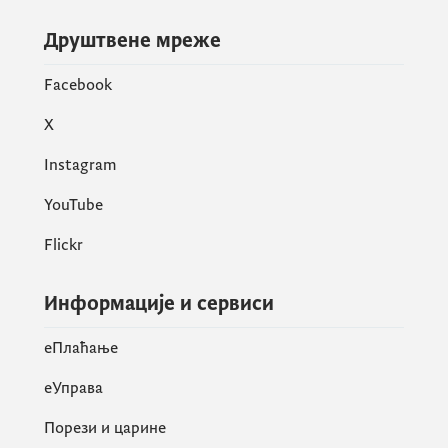
Друштвене мреже
Facebook
X
Instagram
YouTube
Flickr
Информације и сервиси
eПлаћање
еУправа
Порези и царине