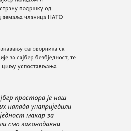
естрану подршку од
од земаља чланица НАТО
ознавању саговорника са
е за сајбер безбједност, те
 у циљу успостављања
ајбер простора је наш
х напада унаприједили
бједност макар за
или смо законодавни