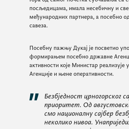
посљедицама, имала несебичну и св
међународних партнера, а посебно 
савеза.
Посебну пажњу Дукај је посветио уп
формирањем посебно државне Агенциј
активности које Министар реализује
Агенције и њене оперативности.
Безбједност црногорског с
приоритет. Од августовски
смо националну сајбер без
неколико нивоа. Унапријед