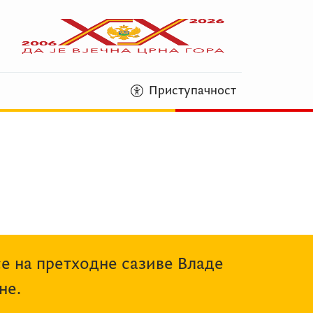
Приступачност
се на претходне сазиве Владе
не.