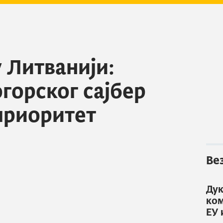
 Литванији:
горског сајбер
приоритет
Ве
Дук
ком
ЕУ 