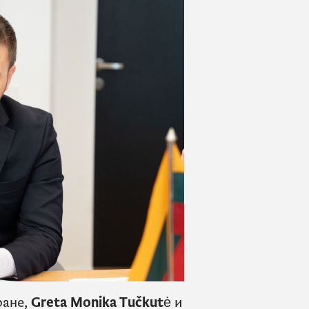
ане,
Greta Monika Tučkutė
и