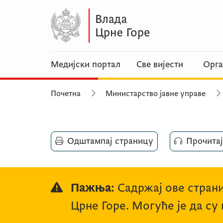
Медијски портал
Све вијести
Орга
Почетна
Министарство јавне управе
Одштампај страницу
Прочитај
Пажња:
Садржај ове страни
Црне Горе. Могуће је да су