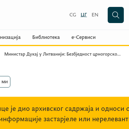
CG
ЦГ
EN
низација
Библиотека
е-Сервиси
Министар Дукај у Литванији: Безбједност црногорско
...
 ми
це је дио архивског садржаја и односи 
 информације застарјеле или нерелевант