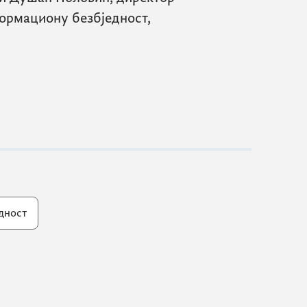
ормациону безбједност,
едност