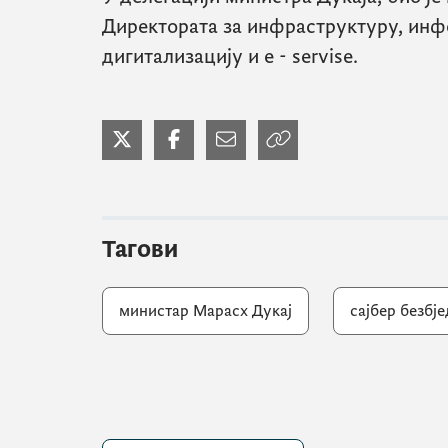
Директората за инфраструктуру, инф
дигитализацију и
e - servise
.
Тагови
министар Марасх Дукај
сајбер безбј