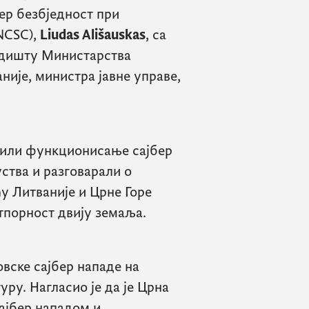
ер безбједност при
NCSC
),
Liudas Ališauskas
, са
едишту Министарства
ије, министра јавне управе,
вили функционисање сајбер
ства и разговарали о
 Литваније и Црне Горе
отпорност двију земаља.
овске сајбер нападе на
у. Нагласио је да је Црна
сајбер нападом и