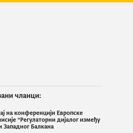
зани чланци:
ај на конференцији Европске
исије "Регулаторни дијалог између
и Западног Балкана