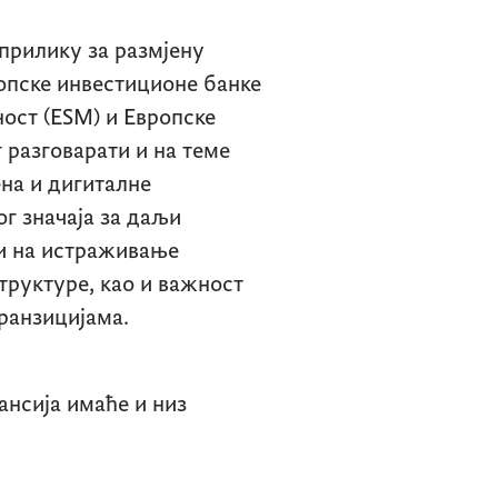
прилику за размјену
опске инвестиционе банке
ност
(ESM)
и Европске
г разговарати и на теме
на и дигиталне
г значаја за даљи
 и на истраживање
труктуре, као и важност
ранзицијама.
нсија имаће и низ