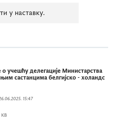
и у наставку.
 о учешћу делегације Министарства
њим састанцима белгијско - холандс
 26.06.2025. 15:47
 KB