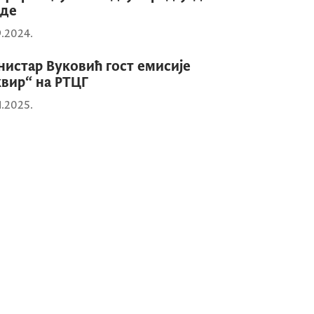
аде
9.2024.
истар Вуковић гост емисије
вир“ на РТЦГ
1.2025.