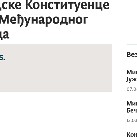
дске Конституенце
и Међународног
да
Ве
5.
Мин
Јуж
07.0
Мин
Беч
13.0
Кон