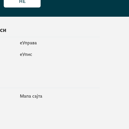
НЕ
иси
еУправа
eУпис
Мапа сајта