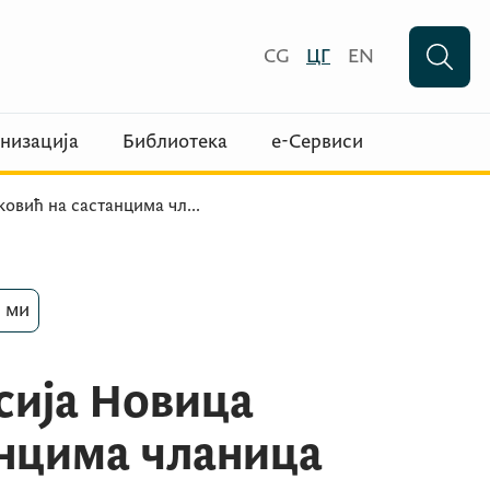
CG
ЦГ
EN
низација
Библиотека
е-Сервиси
ковић на састанцима чл
...
 ми
сија Новица
анцима чланица