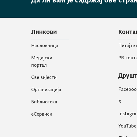
Да ли вам је садржај ове стра
Линкови
Конта
Насловница
Питајте
Медијски
PR конт
портал
Друшт
Све вијести
Faceboo
Организација
X
Библиотека
Instagr
еСервиси
YouTube