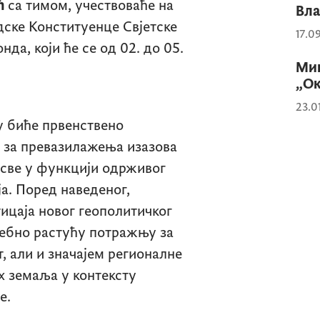
ћ
са тимом, учествоваће на
Вл
дске Конституенце Свјетске
17.0
а, који ће се од 02. до 05.
Мин
„Ок
23.0
 биће првенствено
 за превазилажења изазова
 све у функцији одрживог
а. Поред наведеног,
тицаја новог геополитичког
ебно растућу потражњу за
 али и значајем регионалне
х земаља у контексту
е.