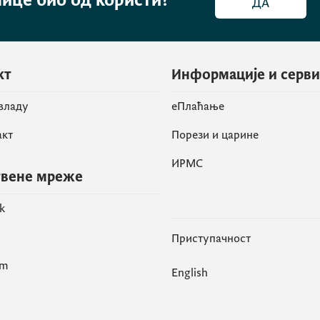
нице био од користи?
ДА
кт
Информације и серв
 владу
eПлаћање
акт
Порези и царине
ИРМС
вене мреже
k
Приступачност
am
English