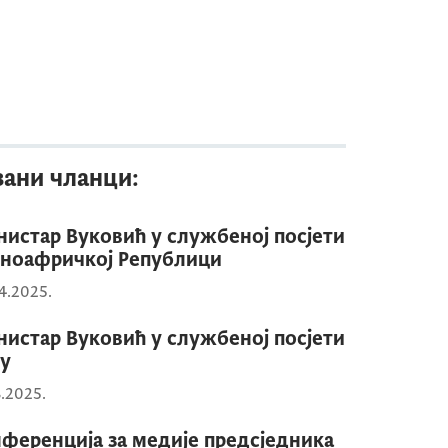
зани чланци:
истар Вуковић у службеној посјети
ноафричкој Републици
4.2025.
истар Вуковић у службеној посјети
у
3.2025.
ференција за медије предсједника