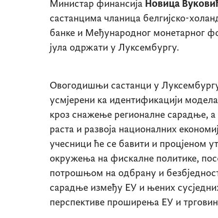
Министар финансија
Новица Вукови
састанцима чланица белгијско-холан
банке и Међународног монетарног фонд
јула одржати у Луксембургу.
Овогодишњи састанци у Луксембургу
усмјерени ка идентификацији модела
кроз снажење регионалне сарадње, а
раста и развоја националних економиј
учесници ће се бавити и процјеном у
окружења на фискалне политике, пос
потрошњом на одбрану и безбједност,
сарадње између ЕУ и њених сусједни
перспективе проширења ЕУ и трговин