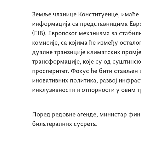
Земље чланице Конституенце, имаће 
информација са представницима Евр
(EIB)
, Европског механизма за стабил
комисије, са којима ће између остало
дуалне транзиције климатских промје
трансформације, које су од суштинско
просперитет. Фокус ће бити стављен
иновативних политика, развој инфрас
инклузивности и отпорности у овим т
Поред редовне агенде, министар фина
билатералних сусрета.