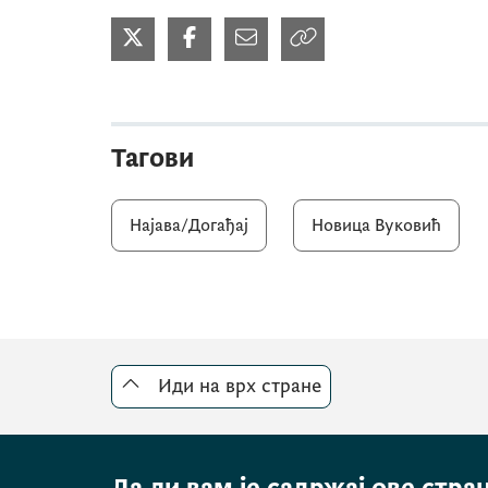
Тагови
Најава/Догађај
Новица Вуковић
Иди на врх стране