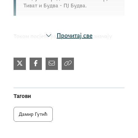
Тиват и Будва - ПЈ Будва.
Прочитај све
Током посјете разговарано је о значају
унапређења просторних капацитета за
квалитетније пружање услуга грађанима,
као и о даљем јачању система социјалне и
дјечје заштите.
Министар
Гутић
истакао је да стварање
Тагови
адекватних услова за рад запослених и
пријем корисника представља један од
Дамир Гутић
важних предуслова за ефикасан и
доступан систем социјалне и дјечје
заштите.