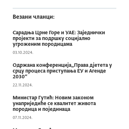
Везани чланци:
Сарадња Црне Горе и УАЕ: Заједнички
пројекти за подршку социјално
угроженим породицама
03.10.2024.
Одржана конференција„Права дјетета у
срцу процеса приступања ЕУ и Агенде
2030“
22.11.2024.
Министар Гутић: Новим законом
Квалитетна социјална и дјечја
унаприједиће се квалитет живота
заштита почиње од услова у
породица и појединаца
којима раде стручни радници и у
07.11.2024.
којима корисници остварују своја
права. Зато је важно да