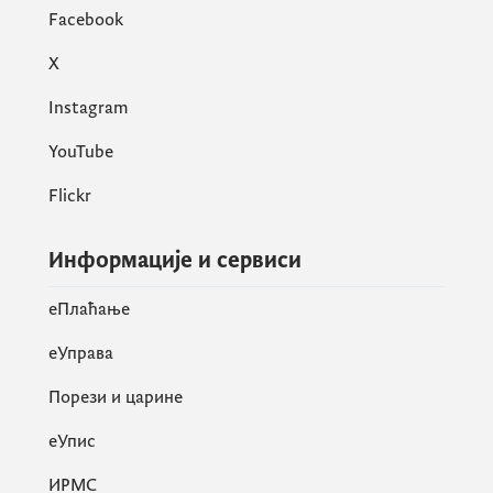
у Министарству.
Facebook
X
Instagram
YouTube
Flickr
Информације и сервиси
eПлаћање
еУправа
Порези и царине
eУпис
ИРМС