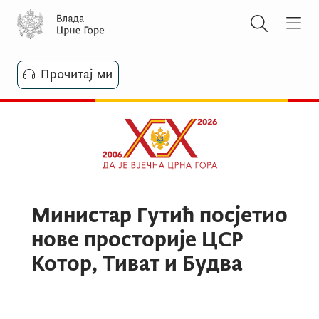
Прочитај ми
Министар Гутић посјетио
нове просторије ЦСР
Котор, Тиват и Будва