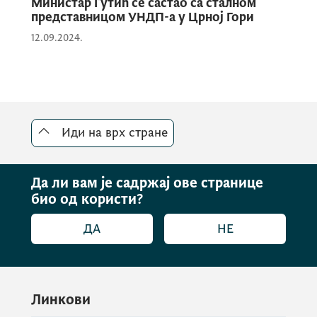
Министар Гутић се састао са сталном
континуирано улажемо у
представницом УНДП-а у Црној Гори
унапређење инфраструктуре и
12.09.2024.
стварамо амбијент који одговара
потребама и запослених и
грађана. На тај начин градимо
снажнији, доступнији и хуманији
систем социјалне и дјечје
Иди на врх стране
заштите, казао је министар
Гутић.
Да ли вам је садржај ове странице
био од користи?
ДА
НЕ
Линкови