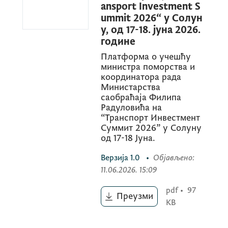
ansport Investment S
ummit 2026“ у Солун
у, од 17-18. јуна 2026.
године
Платформа о учешћу
министра поморства и
координатора рада
Министарства
саобраћаја Филипа
Радуловића на
“Транспорт Инвестмент
Суммит 2026” у Солуну
од 17-18 Јуна.
Верзија
1.0
•
Објављено
:
11.06.2026. 15:09
pdf
•
97
Преузми
KB