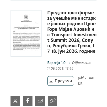
Предлог платформе
за учешће министарк
е јавних радова Црне
Горе Мајде Аџовић н
а Transport Investmen
t Summit 2026, Солу
н, Република Грчка, 1
7-18. јун 2026. године
Верзија
1.0
•
Објављено
:
11.06.2026. 15:42
pdf
•
340
Преузми
KB