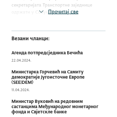
секретаријата Транспортне заједнице
Прочитај све
одржати у Солуну.
Платформе можете погледати у
Везани чланци:
наставку.
Агенда потпредсједника Бечића
22.04.2024.
Министарка Горчевић на Самиту
демократије Југоисточне Европе
(SEE|DEM)
11.04.2024.
Министар Вуковић на редовним
састанцима Међународног монетарног
фонда и Свјетскле банке