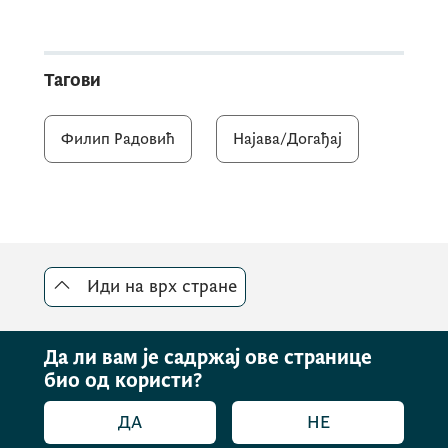
Тагови
Филип Радовић
Најава/Догађај
Иди на врх стране
Да ли вам је садржај ове странице
био од користи?
ДА
НЕ