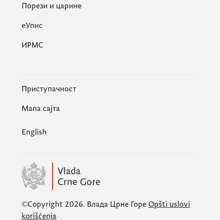
Порези и царине
eУпис
ИРМС
Приступачност
Мапа сајта
English
©Copyright 2026.
Влада Црне Горе
Opšti uslovi
korišćenja