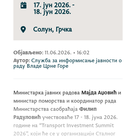
17. јун 2026.
-
18. јун 2026.
Солун, Грчка
Објављено:
11.06.2026.
•
16:02
Аутор:
Служба за информисање јавности о
раду Владе Црне Горе
Министарка јавних радова
Мајда Аџовић
и
министар поморства и координатор рада
Министарства саобраћаја
Филип
Радуловић
учествоваће 17 - 18. јуна 2026.
године на
“Transport Investment Summit
2026”
, који ће се у организацији Сталног