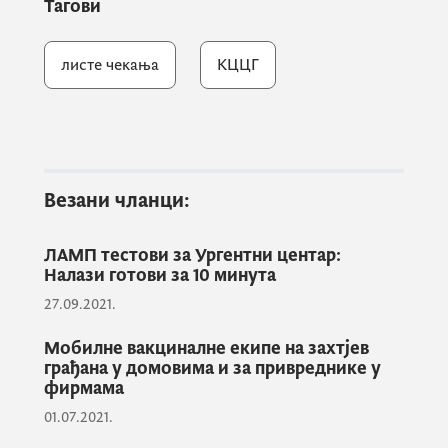
Тагови
директорица КЦЦГ
др Љиљана Радуловић
,
медицински директор установе
др Зоран
листе чекања
КЦЦГ
Терзић
и помоћница директора КЦЦГ за
контролу пружања здравствених услуга
др
Жанка Церовић
.
Министар Шћекић је након састанка казао
Везани чланци:
да је здравствени систем потпуно јасно и
недвосмислено спреман да одговори на
ЛАМП тестови за Ургентни центар:
Налази готови за 10 минута
све изазове, те да је улога КЦЦГ у том
процесу незамјењива.
27.09.2021.
Мобилне вакциналне екипе на захтјев
грађана у домовима и за привреднике у
„Прије свега разговарали смо о ономе
фирмама
што тишти наше грађане, односно
01.07.2021.
пацијенте, а то је смањење листи чекања.