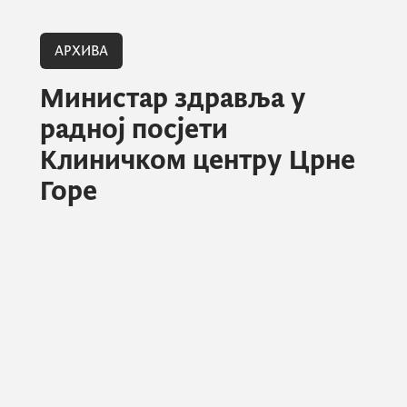
АРХИВА
Министар здравља у
радној посјети
Клиничком центру Црне
Горе