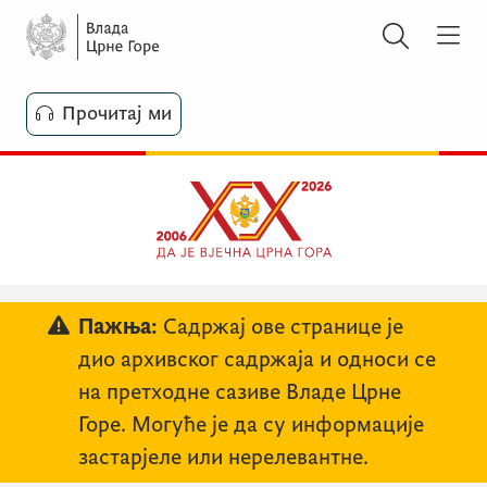
Прочитај ми
Пажња:
Садржај ове странице је
дио архивског садржаја и односи се
на претходне сазиве Владе Црне
Горе. Могуће је да су информације
застарјеле или нерелевантне.