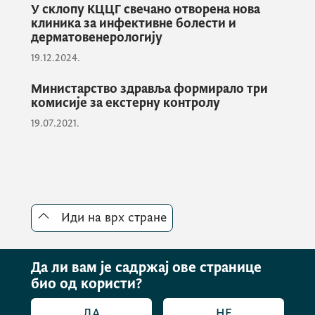
Менаџмент КЦЦГ је установио гдје су
У склопу КЦЦГ свечано отворена нова
клиника за инфективне болести и
одређени проблеми и препозао шта
дерматовенерологију
треба да се предузме и у том правцу врло
19.12.2024.
брзо ће бити значајних промјена и листе
чекања сведене на дозовољену границу
“,
Министарство здравља формирало три
комисије за екстерну контролу
поручио је министар Шћекић.
19.07.2021.
Он је навео и да се у инфраструктурном
смислу морају реализовати одређени
започети пројекти и направити значајне
припреме за изградњу нових објеката који
Иди на врх стране
ће много значити здравственом систему и
Црној Гори.
Да ли вам је садржај ове странице
био од користи?
„ Мислим прије свега на Ургентни центар,
ДА
НЕ