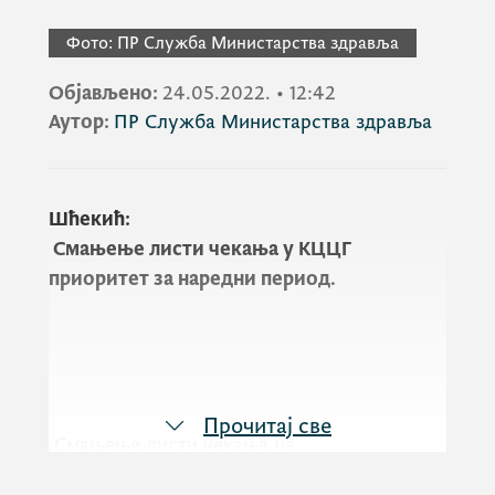
Фото:
ПР Служба Министарства здравља
Објављено:
24.05.2022.
•
12:42
Аутор:
ПР Служба Министарства здравља
Шћекић:
Смањење листи чекања у КЦЦГ
приоритет за наредни период.
Прочитај све
Смањење листи чекања на
специјалистичке прегледе и дијагностику у