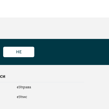
НЕ
иси
еУправа
eУпис