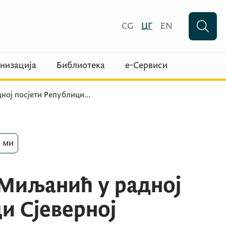
CG
ЦГ
EN
низација
Библиотека
е-Сервиси
ној посјети Републици
...
 ми
Миљанић у радној
и Сјеверној