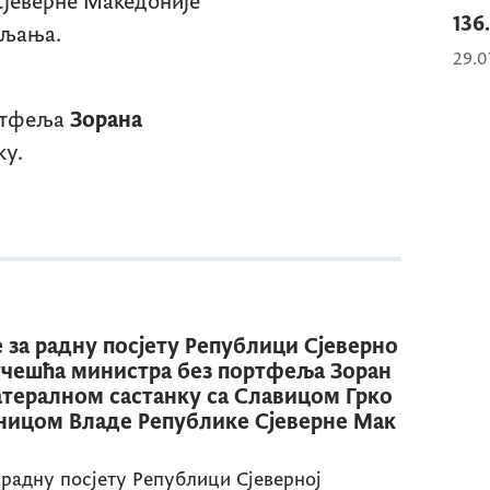
јеверне Македоније
136
вљања.
29.0
ортфеља
Зорана
ку.
за радну посјету Републици Сјеверно
учешћа министра без портфеља Зоран
тералном састанку са Славицом Грко
ницом Владе Републике Сјеверне Мак
радну посјету Републици Сјеверној