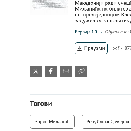
Македонији ради учеш
Миљанића на билатера
потпредсједницом Вла
задуженом за политику
Верзија
1.0
•
Објављено
:
Преузми
pdf
•
87
Тагови
Зоран Миљанић
Република Сјеверна