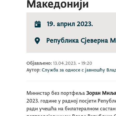
Македонији
19. април 2023.
Република Сјеверна М
Објављено:
13.04.2023.
•
19:20
Аутор:
Служба за односе с јавношћу Вла
Министар без портфеља
Зоран Миљ
2023. године у радној посјети Репуб
ради учешћа на билатералном састан