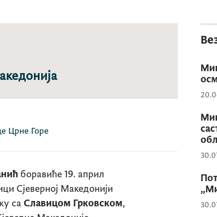
Ве
Мин
акедонија
ос
20.0
Мин
сас
де Црне Горе
обл
30.0
анић
боравиће 19. април
Пот
лици Сјеверној Македонији
„Ми
ку са
Славицом Грковском
,
30.0