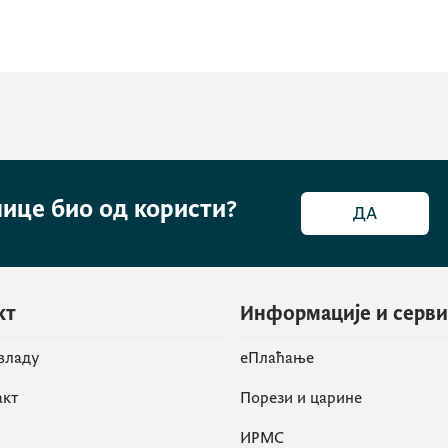
нице био од користи?
ДА
кт
Информације и серв
 владу
eПлаћање
акт
Порези и царине
ИРМС