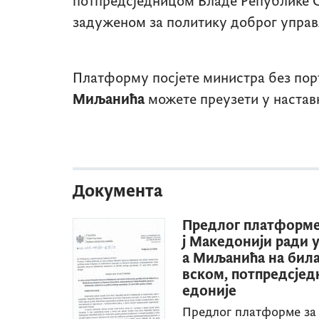
потпредсједницом Владе Републике С
задуженом за политику доброг упра
Платформу посјете министра без п
Миљанића
можете преузети у настав
Документа
Предлог платформе 
ј Македонији ради 
а Миљанића на била
вском, потпредсјед
едоније
Предлог платформе за 