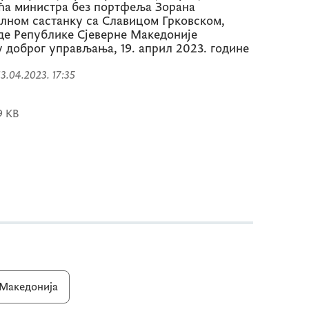
ћа министра без портфеља Зорана
лном састанку са Славицом Грковском,
де Републике Сјеверне Македоније
 доброг управљања, 19. април 2023. године
 13.04.2023. 17:35
9 KB
 Македонија