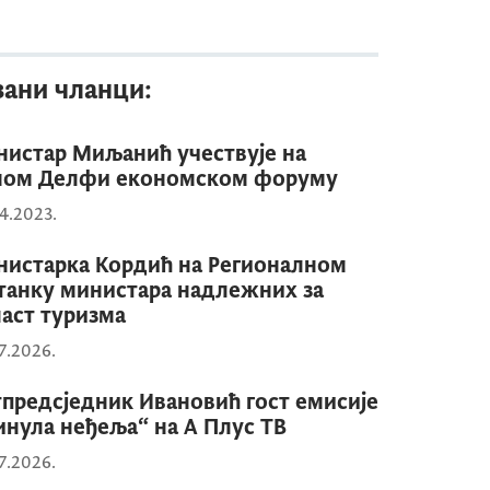
зани чланци:
истар Миљанић учествује на
мом Делфи економском форуму
4.2023.
истарка Кордић на Регионалном
танку министара надлежних за
аст туризма
7.2026.
предсједник Ивановић гост емисије
нула неђеља“ на А Плус ТВ
7.2026.