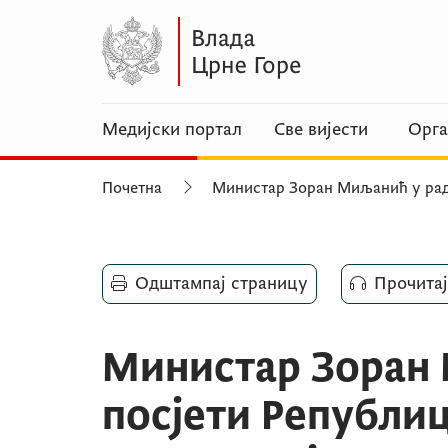
Медијски портал
Све вијести
Орга
Почетна
Министар Зоран Миљанић у рад
Одштампај страницу
Прочитај
Министар Зоран 
посјети Републиц