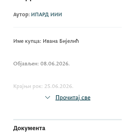
Аутор:
ИПАРД ИИИ
Име купца: Ивана Бијелић
Објављен: 08.06.2026.
Крајњи рок: 25.06.2026.
Прочитај све
У тексту је објављен линк за преузимање
позива за достављање понуда.
Документа