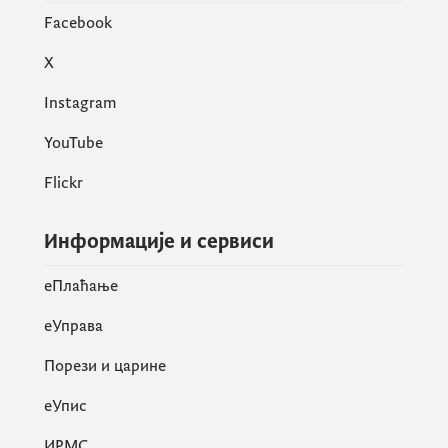
Facebook
X
Instagram
YouTube
Flickr
Информације и сервиси
eПлаћање
еУправа
Порези и царине
eУпис
ИРМС