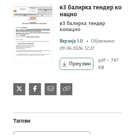
Датум и вријеме отварања понуда:
в3 балирка тендер ко
четвртак 02.07.2026 у 10:00 х
нацно
в3 балирка тендер
конацно
Мјесто отварања понуда: Агенција за
Верзија
1.0
•
Објављено
:
плаћања у пољопривреди, руралном
09.06.2026. 12:21
развоју и рибарству, Пословни центар
Крушевац 70, Римски трг, Подгорица
pdf
•
747
Преузми
KB
Тагови