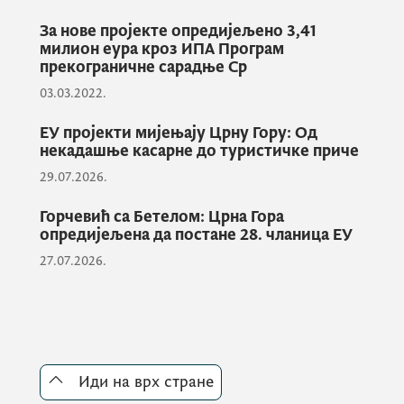
поплава и ублажавањем њихових
посљедица, али и побољшана
За нове пројекте опредијељено 3,41
милион еура кроз ИПА Програм
информисаност становништва
прекограничне сарадње Ср
прекограничне области о смањењу ризика
03.03.2022.
од непогода.
ЕУ пројекти мијењају Црну Гору: Од
некадашње касарне до туристичке приче
„Овај пројекат је само један од бројних
29.07.2026.
примјера који указују на значај
прекограничне сарадње, која представља
Горчевић са Бетелом: Црна Гора
опредијељена да постане 28. чланица ЕУ
највидљивији израз заједничких напора
27.07.2026.
које државе европског простора
предузимају у циљу савладавања бројних
изазова који превазилазе њихове
појединачне снаге“, истакао је Вујовић.
Иди на врх стране