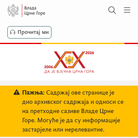
Прочитај ми
Пажња:
Садржај ове странице је
дио архивског садржаја и односи се
на претходне сазиве Владе Црне
Горе. Могуће је да су информације
застарјеле или нерелевантне.