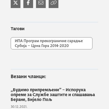
Жабљака и Шавника, добровољним
ватрогасним друштвима и основним
школа, укупне вриједности од око 73.000
еура.
Тагови
ИПА Програм прекограничне сарадње
Србија – Црна Гора 2014-2020
Поздрављајући присутне, замјеник главне
преговарачице и националне ИПА
Везани чланци:
координаторке
Бојан Вујовић
је истакао да
су захваљујући пројекту ојачани
„Будимо припремљени” – Испорука
капацитети институција и служби из Црне
опреме за Службе заштите и спашавања
Горе и Србије које се баве заштитом и
Беране, Бијело Пољ
спашавањем, превенцијом пожара и
30.12.2021.