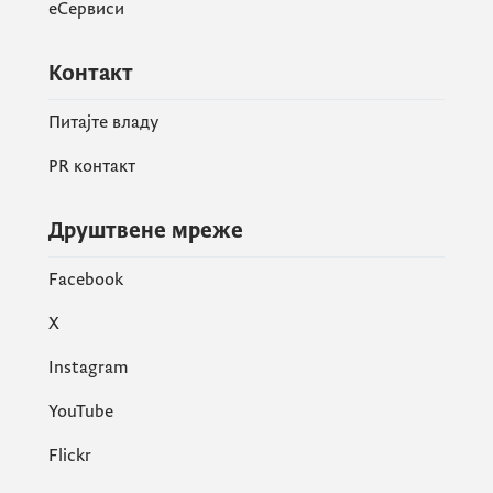
КАНЦЕЛАРИЈА ЗА ЕВРОПСКЕ
еСервиси
ИНТЕГРАЦИЈЕ
Контакт
Питајте владу
PR контакт
Друштвене мреже
Facebook
X
Instagram
YouTube
Flickr