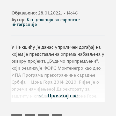
Објављено:
28.01.2022.
•
14:46
Аутор:
Канцеларија за европске
интеграције
У Никшићу је данас уприличен догађај на
којем је представљена опрема набављена у
оквиру пројекта „Будимо припремљени“,
који реализује ФОРС Монтенегро као дио
ИПА Програма прекограничне сарадње
Србија – Црна Гора 2014-2020. Ријеч је о
опреми намијењеној Директорату за
Прочитај све
заштиту и спашавање МУП-а Црне Горе,
општинским службама заштите и
спашавања из Никшића, Пљеваља,