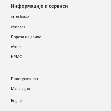
Информације и сервиси
eПлаћање
еУправа
Порези и царине
eУпис
ИРМС
Приступачност
Мапа сајта
English