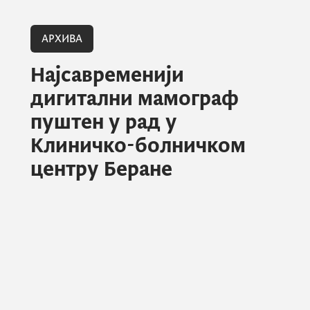
АРХИВА
Најсавременији
дигитални мамограф
пуштен у рад у
Клиничко-болничком
центру Беране