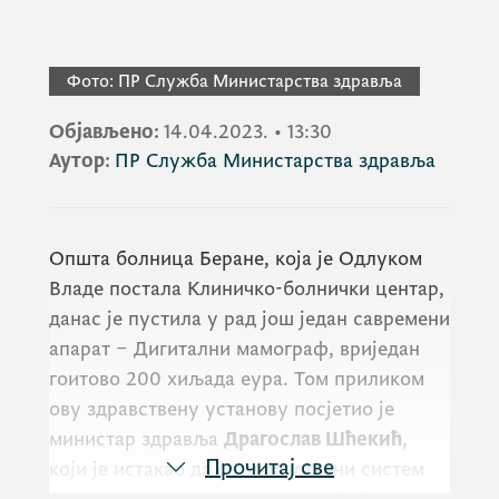
Фото:
ПР Служба Министарства здравља
Објављено:
14.04.2023.
•
13:30
Аутор:
ПР Служба Министарства здравља
Општа болница Беране, која је Одлуком
Владе постала Клиничко-болнички центар,
данас је пустила у рад још један савремени
апарат – Дигитални мамограф, вриједан
гоитово 200 хиљада еура. Том приликом
ову здравствену установу посјетио је
министар здравља
Драгослав Шћекић
,
Прочитај све
који је истакао да се здравствени систем