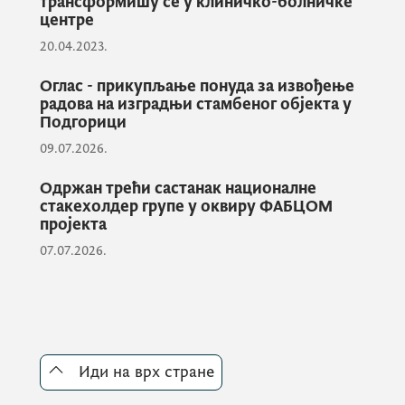
трансформишу се у клиничко-болничке
најсавременијих апарата, који ће умногоме
центре
олакшати рад здравственим радницима, а
20.04.2023.
нашим пацијентима пружити
најсавременију дијагностику,
Оглас - прикупљање понуда за извођење
радова на изградњи стамбеног објекта у
најквалитетније и најсавременије
Подгорици
лијечење”, казао је министар здравља,
09.07.2026.
додајући да се испуњава оно што је
обећано грађанима.
Одржан трећи састанак националне
стакехолдер групе у оквиру ФАБЦОМ
пројекта
Приоритет Владе и Министарства здравља,
07.07.2026.
како је рекао министар Шћекић, је да се
обезбиједе услови да грађани у својој
земљи могу да добију најквалитетније,
најсложеније и најскупље здравствене
услуге, да их лијече и о њиховом здрављу
Иди на врх стране
брину наши љекари.