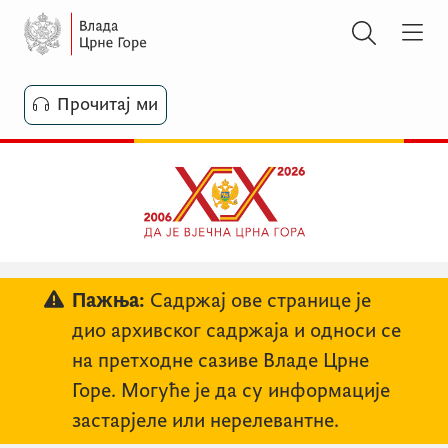
Прочитај ми
Пажња:
Садржај ове странице је
дио архивског садржаја и односи се
на претходне сазиве Владе Црне
Горе. Могуће је да су информације
застарјеле или нерелевантне.