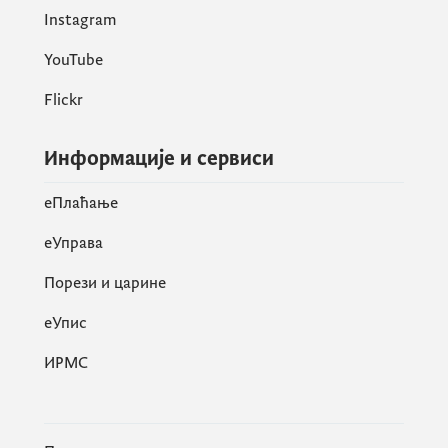
Instagram
YouTube
Flickr
Информације и сервиси
eПлаћање
еУправа
Порези и царине
eУпис
ИРМС