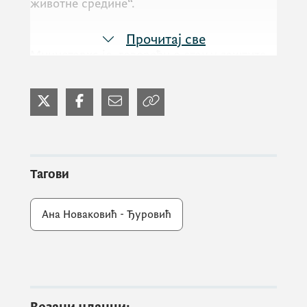
животне средине“.
Прочитај све
Министарка је, говорећи о стању заштите
животне средине у Црној Гори из угла
права, напоменула да Црна Гора има
одређени ниво спремности у овој области,
односно да смо релативно добри када је у
питању степен транспозиције правне
тековине у национални законодавни оквир,
Тагови
али да је највећи изазов примјена тог
законодавног оквира у пракси.
Ана Новаковић - Ђуровић
„Морамо бити свјесни чињенице да и
најбоље креиран правни оквир не може
дати резултате без синергије свих актера,