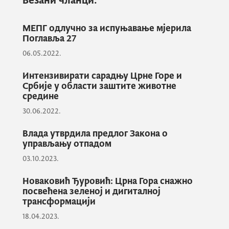
Везани чланци:
од надлежних инстуција, привредног
сектора и јавности. Такође, указујем на
МЕПГ одлучно за испуњавање мјерила
улогу појединца у заштити животне
Поглавља 27
средине у циљу заштите, не само животне
06.05.2022.
средине већ и здравља људи, али и
унапређења квалитета живота. Само
Интензивирати сарадњу Црне Горе и
заједнички можемо испунити циљеве за
Србије у области заштите животне
средине
љепшу, свјетлију и зеленију будућност“,
30.06.2022.
порука је министарке.
Влада утврдила предлог Закона о
управљању отпадом
Она је напоменула да је у циљу
03.10.2023.
ефикасније примјене закона неопходно
интензивирати активности на јачању
Новаковић Ђуровић: Црна Гора снажно
посвећена зеленој и дигиталној
капацитета, на националном и локалном
трансформацији
нивоу, апсолутно свих актера у ланцу
18.04.2023.
одговорности, од заштитара у заштићеним