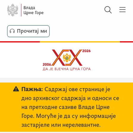
Прочитај ми
Пажња:
Садржај ове странице је
дио архивског садржаја и односи се
на претходне сазиве Владе Црне
Горе. Могуће је да су информације
застарјеле или нерелевантне.