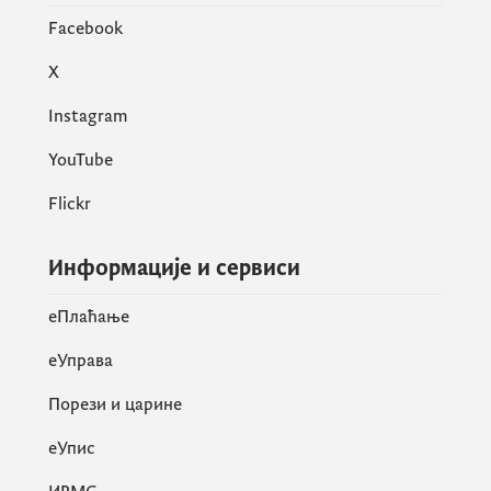
Facebook
X
Instagram
YouTube
Flickr
Информације и сервиси
eПлаћање
еУправа
Порези и царине
eУпис