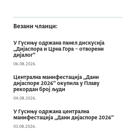
Пријаве са детаљним образложењем и
документацијом на основу које се може
реално оцијенити вриједност остварених
Везани чланци:
резултата у области за коју се додјељује
награда, поднесе се искључиво путем
У Гусињу одржана панел дискусија
електронске платформе Министарства
„Дијаспора и Црна Гора – отворени
дијалог“
дијаспоре чији линк достављамо
ОВДЈЕ
06.08.2026.
Централна манифестација „Дани
дијаспоре 2026“ окупила у Плаву
рекордан број људи
04.08.2026.
У Гусињу одржана централна
манифестација „Дани дијаспоре 2026“
03.08.2026.