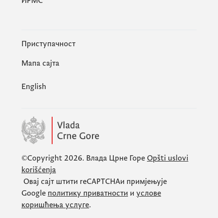
ИРМС
Приступачност
Мапа сајта
English
©Copyright 2026.
Влада Црне Горе
Opšti uslovi
korišćenja
Овај сајт штити
reCAPTCHA
и примјењује
Google
политику приватности
и
услове
коришћења услуге
.