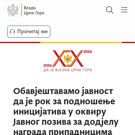
Прочитај ми
Обавјештавамо јавност
да је рок за подношење
иницијатива у оквиру
Јавног позива за додјелу
награда припадницима