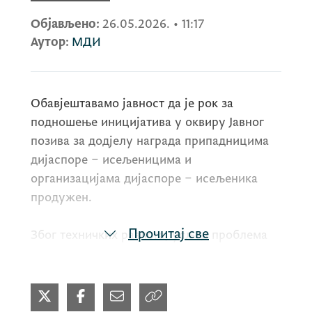
Објављено:
26.05.2026.
•
11:17
Аутор:
МДИ
Обавјештавамо јавност да је рок за
подношење иницијатива у оквиру Јавног
позива за додјелу награда припадницима
дијаспоре – исељеницима и
организацијама дијаспоре – исељеника
продужен.
Прочитај све
Због техничких разлога, усљед проблема
са радом апликације, нови рок за
достављање иницијатива је сриједа, 03. јун
2026. године.