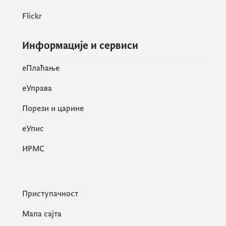
Flickr
Информације и сервиси
eПлаћање
еУправа
Порези и царине
eУпис
ИРМС
Приступачност
Мапа сајта