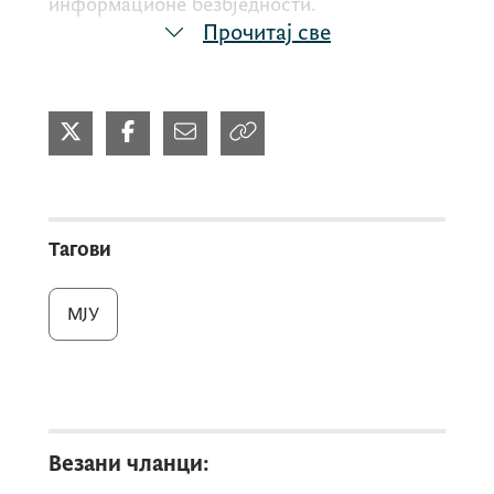
информационе безбједности.
Прочитај све
Радови ће почети у 15
х
, усљед чега, може
доћи до краткотрајног прекида у раду
сервиса у периоду од 15 до 21 час.
Тагови
МЈУ
Везани чланци: