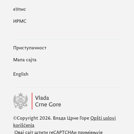
eУпис
ИРМС
Приступачност
Мапа сајта
English
©Copyright 2026.
Влада Црне Горе
Opšti uslovi
korišćenja
Овај сајт штити
reCAPTCHA
и примјењује