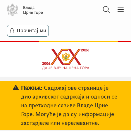
Прочитај ми
Пажња:
Садржај ове странице је
дио архивског садржаја и односи се
на претходне сазиве Владе Црне
Горе. Могуће је да су информације
застарјеле или нерелевантне.