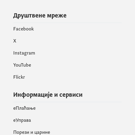
Друштвене мреже
Facebook
X
Instagram
YouTube
Flickr
Информације и сервиси
eПлаћање
еУправа
Порези и царине