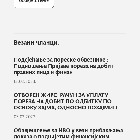
обавјештење
У случају да немате могућност да
потпишете пријаву, можете пријавити
проблем тако што ћете скенирати пријаву
која је у изради и доставити на
емаил:
eprijava@tax.gov.me
Везани чланци:
Захваљујемо на стрпљењу и разумијевању,
Подсјећање за пореске обвезнике :
Подношење Пријаве пореза на добит
правних лица и финан
15.02.2023.
Одсјек за електронске пријаве
ОТВОРЕН ЖИРО-РАЧУН ЗА УПЛАТУ
ПОРЕЗА НА ДОБИТ ПО ОДБИТКУ ПО
ОСНОВУ ЗАЈМА, ОДНОСНО ПОЗАЈМИЦ
07.03.2023.
Обавјештење за НВО у вези прибављања
доказа о поднијетим финансијским