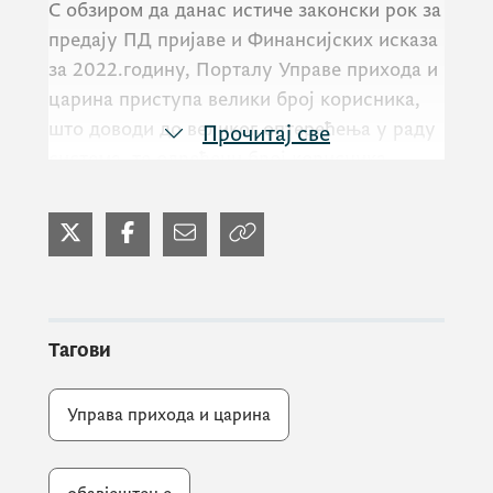
С обзиром да данас истиче законски рок за
предају ПД пријаве и Финансијских исказа
за 2022.годину, Порталу Управе прихода и
царина приступа велики број корисника,
што доводи до великог оптерећења у раду
Прочитај све
система, те одређени број корисника
добија обавјештење ''грешка 200 ОК''!
С тим у вези, обавјештавамо вас да
наведена грешка указује да је истекла
сесија и да је неопходно поново да се
Тагови
пријавите на Портал. Пожељно је да
отворите нову сесију ( Филе => Неw
Управа прихода и царина
сессион).