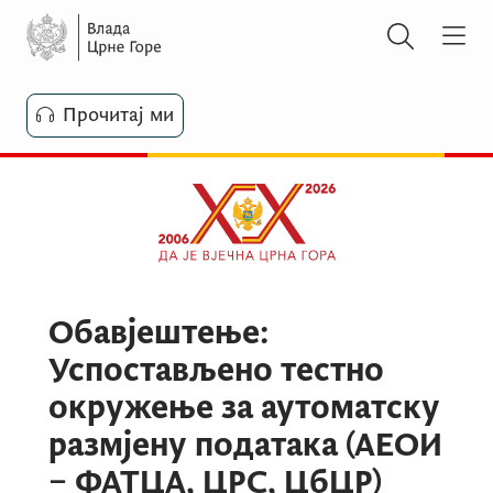
Прочитај ми
Обавјештење:
Успостављено тестно
окружење за аутоматску
размјену података (АЕОИ
– ФАТЦА, ЦРС, ЦбЦР)