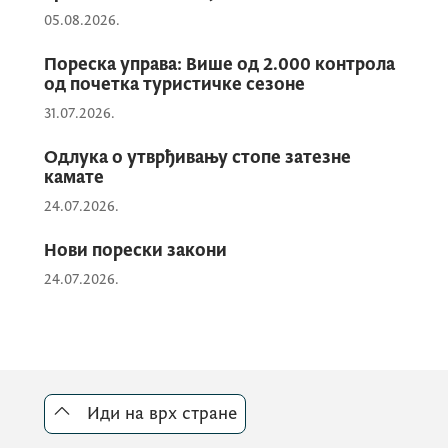
05.08.2026.
У оквиру тестне фазе потребно је:
Пореска управа: Више од 2.000 контрола
од почетка туристичке сезоне
успоставити техничку повезаност с
31.07.2026.
тестним системом,
Одлука о утврђивању стопе затезне
спровести валидацију XМЛ датотека
камате
сходно важећим XСД схемама,
24.07.2026.
отклонити евентуалне техничке и
Нови порески закони
садржајне неправилности.
24.07.2026.
Приступ тестном окружењу омогућен је
путем сљедећег линка:
хттпс://аеои-
пп.таx.гов.ме/аеои-еxт/
Иди на врх стране