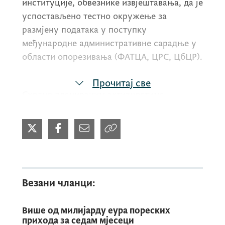
институције, обвезнике извјештавања, да је
успостављено тестно окружење за
размјену података у поступку
међународне административне сарадње у
области опорезивања (ФАТЦА, ЦРС, ЦбЦР).
Прочитај све
Сходно планираним активностима
успоставе размјене података, те
уважавајући важеће смјернице Пореске
управе Сједињених Америчких Држава
(ИРС-УСА), укључујући ИРС Нотице 2023-
11, те како је измијењен и продужен ИРС
Нотице 2024-78, позивамо вас да
Везани чланци:
започнете с тестирањем размјене ФАТЦА и
ЦРС извјештаја путем тестног окружења.
Више од милијарду еура пореских
прихода за седам мјесеци