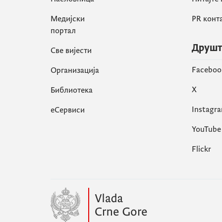
Медијски
PR конт
портал
Друшт
Све вијести
Faceboo
Организација
X
Библиотека
Instagr
еСервиси
YouTube
Flickr