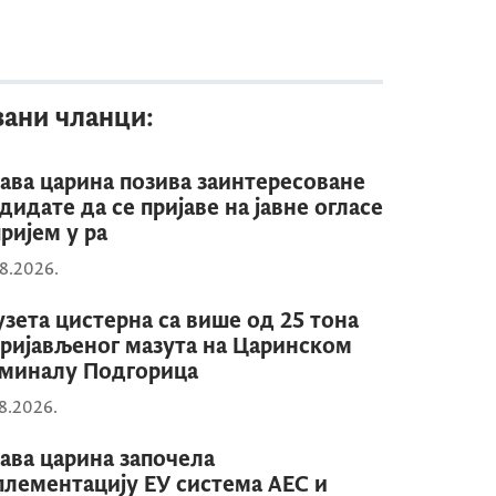
зани чланци:
ава царина позива заинтересоване
дидате да се пријаве на јавне огласе
пријем у ра
8.2026.
зета цистерна са више од 25 тона
ријављеног мазута на Царинском
миналу Подгорица
8.2026.
ава царина започела
лементацију ЕУ система АЕС и