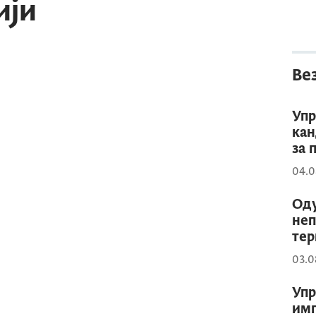
ији
Ве
Упр
кан
за 
04.0
Оду
неп
тер
03.0
Упр
имп