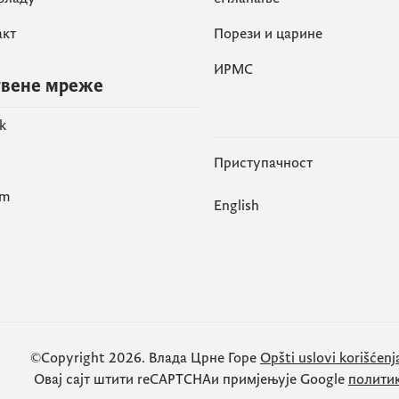
акт
Порези и царине
ИРМС
вене мреже
k
Приступачност
am
English
©Copyright 2026.
Влада Црне Горе
Opšti uslovi korišćenj
Овај сајт штити
reCAPTCHA
и примјењује
Google
полити