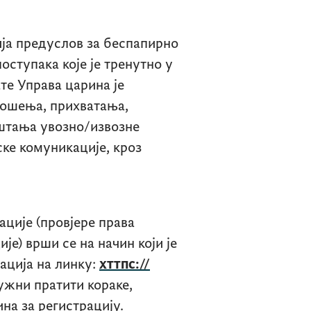
ја предуслов за беспапирно
ступака које је тренутно у
те Управа царина је
ношења, прихватања,
штања увозно/извозне
ске комуникације, кроз
ције (провјере права
е) врши се на начин који је
ација на линку:
хттпс://
ужни пратити кораке,
на за регистрацију.