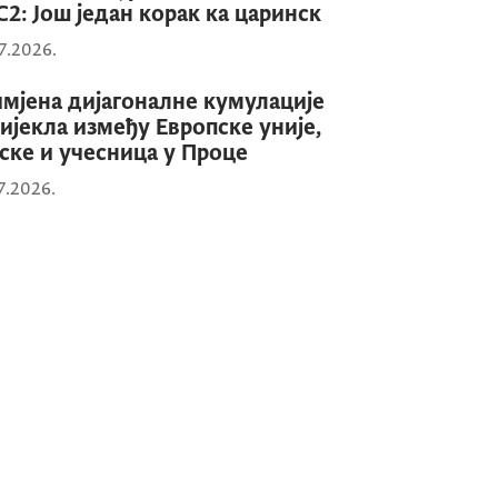
2: Још један корак ка царинск
7.2026.
мјена дијагоналне кумулације
ијекла између Европске уније,
ске и учесница у Проце
7.2026.