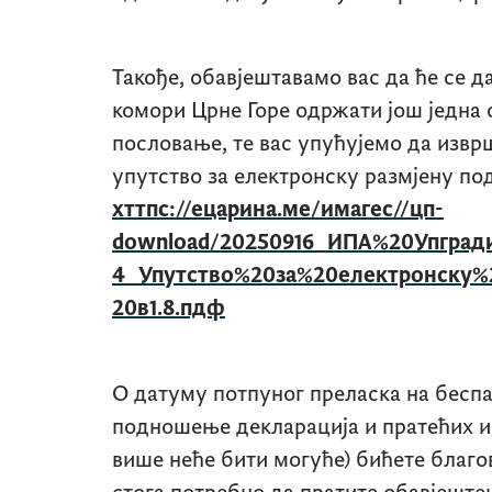
Такође, обавјештавамо вас да ће се д
комори Црне Горе одржати још једна 
пословање, те вас упућујемо да извр
упутство за електронску размјену по
хттпс://ецарина.ме/имагес//цп-
download/20250916_ИПА%20Упгра
4_Упутство%20за%20електронску
20в1.8.пдф
О датуму потпуног преласка на бесп
подношење декларација и пратећих и
више неће бити могуће) бићете благо