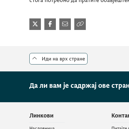
стога потребно да пратите обавјеште
Иди на врх стране
Да ли вам је садржај ове стра
Линкови
Конта
Насловница
Питајте