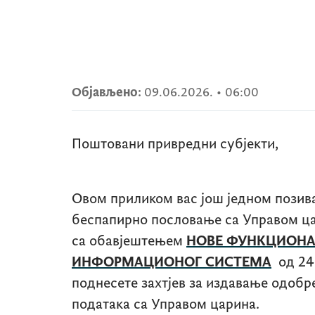
Објављено:
09.06.2026.
•
06:00
Поштовани привредни субјекти,
Овом приликом вас још једном позива
беспапирно пословање са Управом ца
са обавјештењем
НОВЕ ФУНКЦИОНА
ИНФОРМАЦИОНОГ СИСТЕМА
од 24
поднесете захтјев за издавање одобр
података са Управом царина.