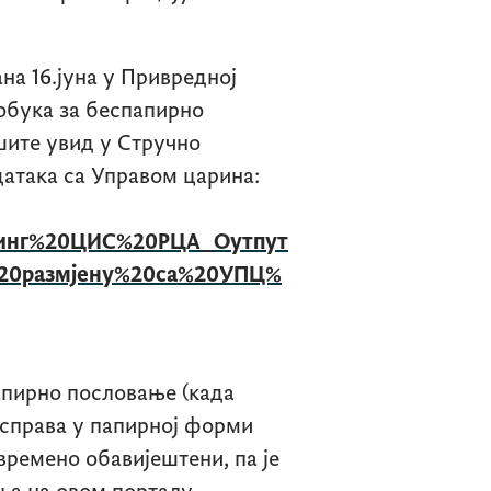
ана 16.јуна у Привредној
обука за беспапирно
шите увид у Стручно
датака са Управом царина:
динг%20ЦИС%20РЦА_Оутпут
%20размјену%20са%20УПЦ%
апирно пословање (када
справа у папирној форми
времено обавијештени, па је