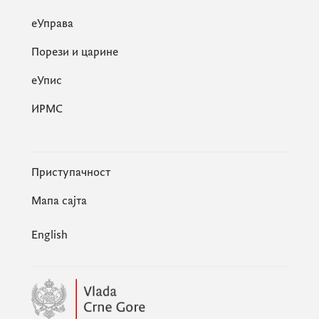
еУправа
Порези и царине
eУпис
ИРМС
Приступачност
Мапа сајта
English