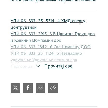
УПИ 06_333_25_5314_4 ХМД енергy
цонтруцтион
УПИ 06_333_2915_3 Б Цапитал Гроуп доо
и Ковинић Цомпамни доо
УПИ 06_333_1842_6 Сас Цомпанy ДОО
УПИ 06_333_25_1124_5 Невладино
удружење Удружење пензионера
Прочитај све
Подгорица
УПИ 06_333_23_2453_2 веза УОИ
06_225_65_2020 Лукоил Минтенегро
ДОО
УПИ 06_333_25_1466_3 Министарство
просвјете науке и иновација
УПИ 06_333_25_1555_3 Рходерицк тамара