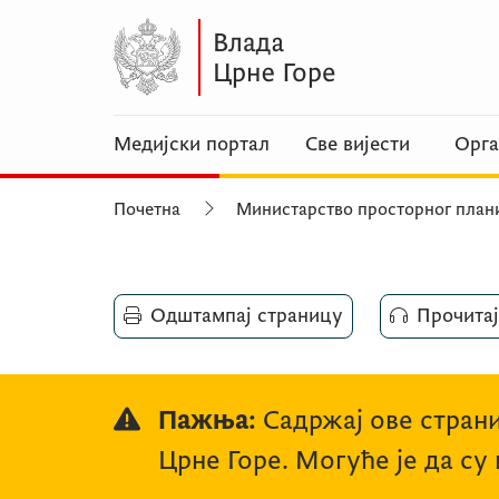
Медијски портал
Све вијести
Орга
Почетна
Министарство просторног план
Одштампај страницу
Прочитај
Пажња:
Садржај ове страни
Црне Горе. Могуће је да су