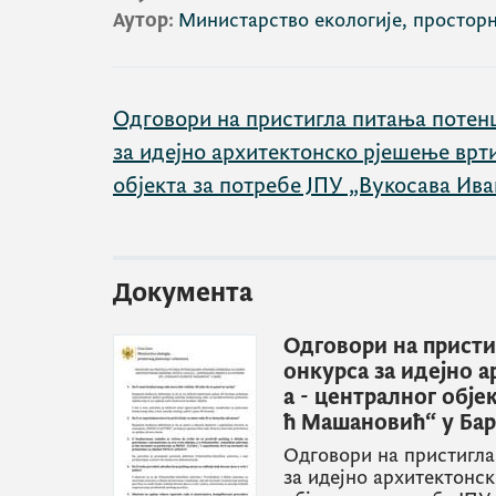
Аутор:
Министарство екологије, простор
Одговори на пристигла питања потен
за идејно архитектонско рјешење врти
објекта за потребе ЈПУ „Вукосава И
Документа
Одговори на присти
онкурса за идејно 
а - централног обје
ћ Машановић“ у Ба
Одговори на пристигла
за идејно архитектонск