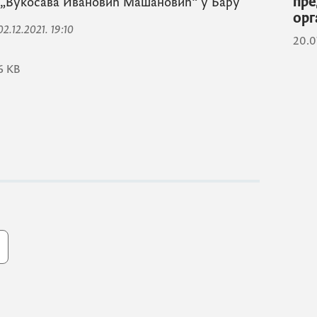
пре
У „Вукосава Ивановић Машановић“ у Бару
орг
 02.12.2021. 19:10
20.0
6 KB