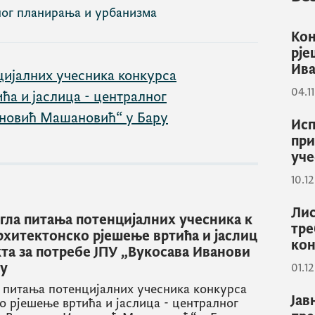
ног планирања и урбанизма
Кон
рје
Ив
цијалних учесника конкурса
04.11
ћа и јаслица - централног
вановић Машановић“ у Бару
Исп
при
уче
10.12
Лис
гла питања потенцијалних учесника к
тре
архитектонско рјешење вртића и јаслиц
кон
кта за потребе ЈПУ „Вукосава Иванови
ру
01.12
 питања потенцијалних учесника конкурса
Јав
о рјешење вртића и јаслица - централног