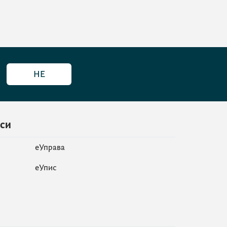
НЕ
иси
еУправа
eУпис