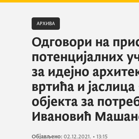
АРХИВА
Одговори на при
потенцијалних у
за идејно архит
вртића и јаслица
објекта за потре
Ивановић Машано
Објављено:
02.12.2021.
•
13:15