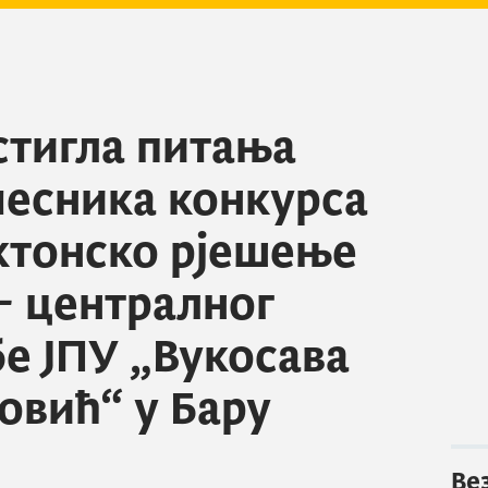
стигла питања
чесника конкурса
ектонско рјешење
 - централног
бе ЈПУ „Вукосава
вић“ у Бару
Ве