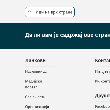
Иди на врх стране
Да ли вам је садржај ове стра
Линкови
Конта
Насловница
Питајте
Медијски
PR конт
портал
Друшт
Све вијести
Faceboo
Организација