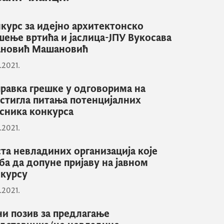
курс за идејно архитектонско
шење вртића и јаслица-ЈПУ Вукосава
ановић Машановић
.2021.
равка грешке у одговорима на
стигла питања потенцијалних
сника конкурса
.2021.
та невладиних организација које
ба да допуне пријаву на јавном
курсу
.2021.
ни позив за предлагање