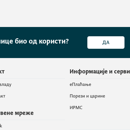
нице био од користи?
ДА
кт
Информације и серв
 владу
eПлаћање
акт
Порези и царине
ИРМС
вене мреже
k