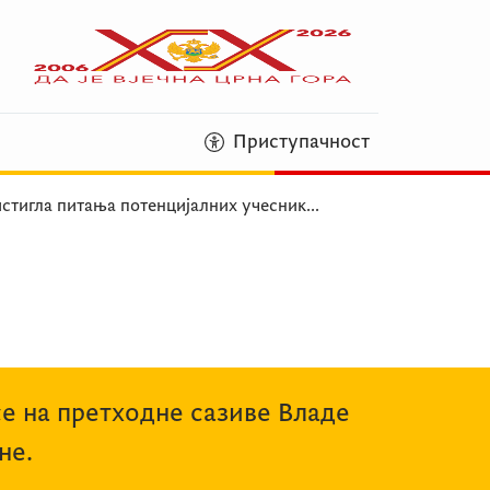
Приступачност
стигла питања потенцијалних учесник
...
се на претходне сазиве Владе
не.