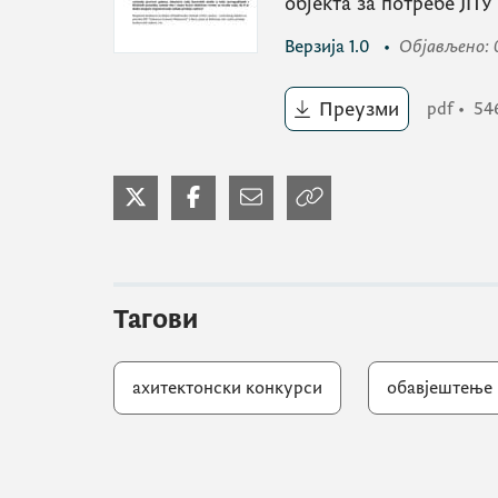
објекта за потребе ЈП
Верзија
1.0
•
Објављено
:
Преузми
pdf
•
54
Тагови
ахитектонски конкурси
обавјештење