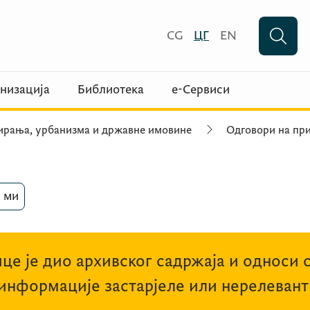
CG
ЦГ
EN
низација
Библиотека
е-Сервиси
ирања, урбанизма и државне имовине
Одговори на при
 ми
це је дио архивског садржаја и односи 
 информације застарјеле или нерелевант