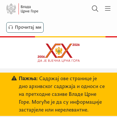
Прочитај ми
Пажња:
Садржај ове странице је
дио архивског садржаја и односи се
на претходне сазиве Владе Црне
Горе. Могуће је да су информације
застарјеле или нерелевантне.