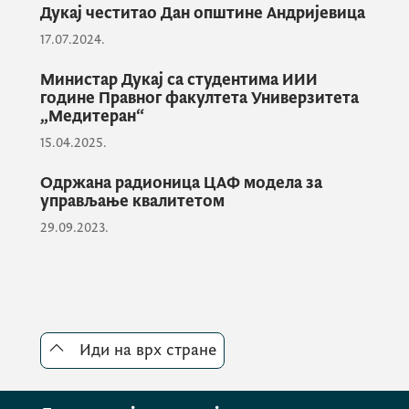
Дукај честитао Дан општине Андријевица
17.07.2024.
Министар Дукај са студентима ИИИ
године Правног факултета Универзитета
„Медитеран“
15.04.2025.
Одржана радионица ЦАФ модела за
управљање квалитетом
29.09.2023.
Посвећено тежимо
професионалној, транспарентној
и отвореној јавној управи, која
пружа ефикасне и квалитетне
услуге грађанима и привреди, али
Иди на врх стране
и јавној управи која посједује
адекватне капацитете за