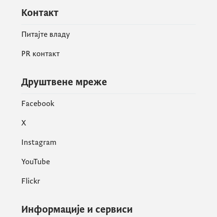
Контакт
Генерална Директорица Марија Хајдуковић
је представила досадашње резултате које
Питајте владу
је министарство постигло у претходном
PR контакт
периоду. Такође, указала је на планиране
приоритете министарства, са посебним
Друштвене мреже
акцентом на активности планиране у
наредном периоду.
Facebook
X
Instagram
YouTube
Flickr
Информације и сервиси