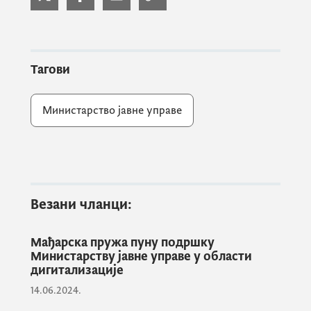
Тагови
Министарство јавне управе
Састанак је био прилика да са нашим
традиционалним међународним
партнерима и представницима
дипломатског кора разговарамо о реформи
јавне управе, дигиталној трансформацији,
Везани чланци:
сајбер безбједности и сарадњи са
цивилним друштвом.
Мађарска пружа пуну подршку
Министарству јавне управе у области
дигитализације
14.06.2024.