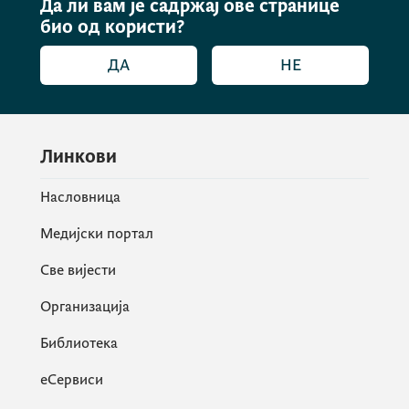
увођењење и побољшање
Да ли вам је садржај ове странице
стандарда јавне управе ка свом
био од користи?
путу у Европској унији, истакао је
ДА
НЕ
Дукај.
Линкови
Насловница
Медијски портал
Све вијести
Организација
Библиотека
еСервиси