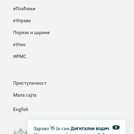
eПлаћање
еУправа
Порези и царине
eУпис
ИРМС
Приступачност
Мапа сајта
English
Здраво 👋 Ја сам
Дигитални водич