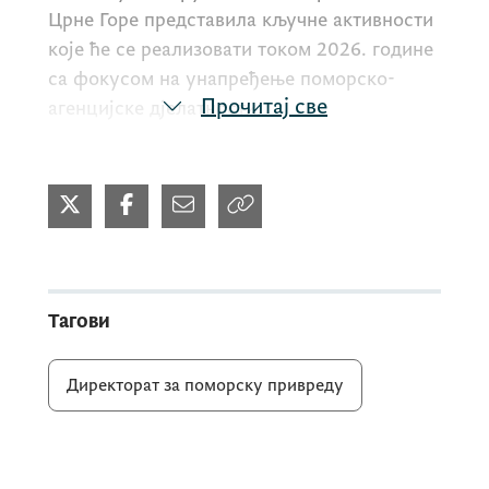
Црне Горе представила кључне активности
које ће се реализовати током 2026. године
са фокусом на унапређење поморско-
Прочитај све
агенцијске дјелатности.
Директорица је истакла да је формирање
нове организационе јединице –
Дирекције
за поморско-агенцијске послове
,
предвиђеним Правилником о унутрашњој
организацији и систематизацији важан
Тагови
корак ка ефикаснијем управљању
сектором. Директорица је подсјетила да је
Директорат за поморску привреду
Закон о поморско-агенцијској
дјелатности
резултат квалитетне сарадње
са Удружењем.