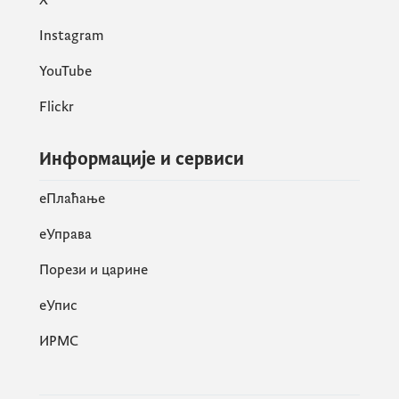
Instagram
YouTube
Flickr
Информације и сервиси
eПлаћање
еУправа
Порези и царине
eУпис
ИРМС