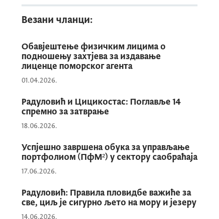
Везани чланци:
План активности Министарства за 2026.
годину је кључан због израде подзаконских
Обавјештење физичким лицима о
аката, који између осталог обухвата
подношењу захтјева за издавање
израду
Правилника о програму и начину
лиценце поморског агента
полагања стручног испита
за стицање
01.04.2026.
лиценце поморског агента и поморског
агента-посредника, формирање
Комисије
Радуловић и Цицикостас: Поглавље 14
спремно за затврање
за полагање стручног испита
, као и остале
18.06.2026.
активности које су у надлежности
Министарства поморства сходно
Закону о
Успјешно завршена обука за управљање
поморско-агенцијској дјелатности
.
портфолиом (ПфМ²) у сектору саобраћаја
17.06.2026.
Радуловић: Правила пловидбе важиће за
све, циљ је сигурно љето на мору и језеру
14.06.2026.