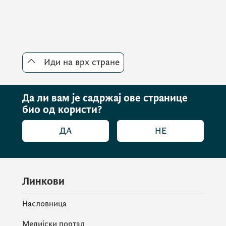
Иди на врх стране
Да ли вам је садржај ове странице
био од користи?
ДА
НЕ
Линкови
Насловница
Медијски портал