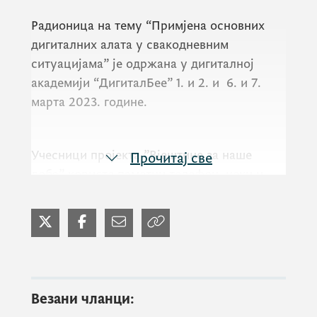
Радионица на тему “Примјена основних
дигиталних алата у свакодневним
ситуацијама” је одржана у дигиталној
академији “ДигиталБее” 1. и 2. и 6. и 7.
марта 2023. године.
Учесници пројекта ”Вјештине за наше
Прочитај све
доба” користе паметни телефон, неки и
рачунар, али не користе и апликације које
могу бити врло корисне у свакодневном
животу. На овој радионици у договору са
тренерима, Валентином Радуловић и
Јасном Пејовић, одредили су шта им је
најпотребније и у четири дана научили да
Везани чланци:
користе претраживач, Yоутубе,