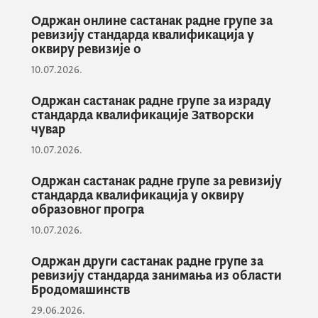
електронске сервисе, електронску пошту.
Одржан онлине састанак радне групе за
Оним искуснијима нови детаљи
ревизију стандарда квалификација у
проширили су знање о електронској
оквиру ревизије о
комуникацији.
10.07.2026.
Одржан састанак радне групе за израду
стандарда квалификације Затворски
Овај пројекат реализују у партнерству НВУ
чувар
Наше доба и ЈУ Центар за стручно
10.07.2026.
образовање, захваљујући подршци
Црвеног крста и европских фондова у
Одржан састанак радне групе за ревизију
стандарда квалификација у оквиру
оквиру регионалног програма ”Јачање
образовног програ
отпорности старијих особа и особа са
10.07.2026.
инвалидитетом током Цовид-19 и будућих
катастрофа”.
Одржан други састанак радне групе за
ревизију стандарда занимања из области
Бродомашинств
29.06.2026.