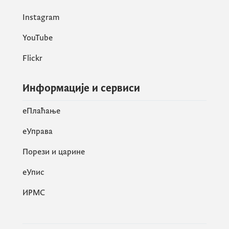
Instagram
YouTube
Flickr
Информације и сервиси
eПлаћање
еУправа
Порези и царине
eУпис
ИРМС