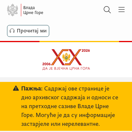
Прочитај ми
Пажња:
Садржај ове странице је
дио архивског садржаја и односи се
на претходне сазиве Владе Црне
Горе. Могуће је да су информације
застарјеле или нерелевантне.