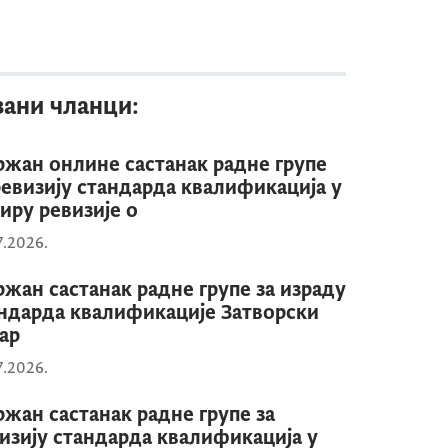
зани чланци:
жан онлине састанак радне групе
ревизију стандарда квалификација у
иру ревизије о
7.2026.
жан састанак радне групе за израду
ндарда квалификације Затворски
ар
7.2026.
жан састанак радне групе за
изију стандарда квалификација у