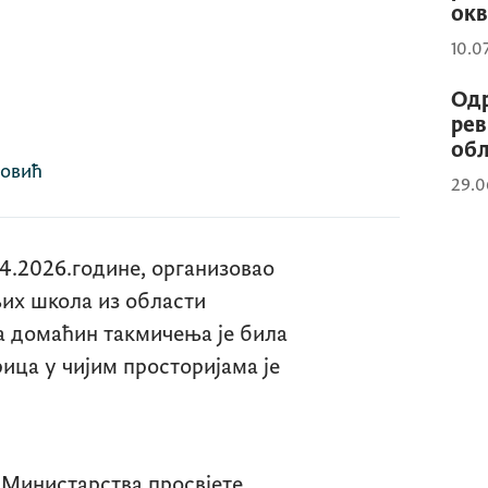
окв
10.0
Одр
рев
об
бовић
29.0
04.2026.године, организовао
их школа из области
 домаћин такмичења је била
ца у чијим просторијама је
 Министарства просвјете,