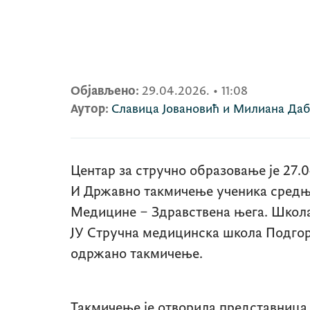
Објављено:
29.04.2026.
•
11:08
Аутор:
Славица Јовановић и Милиана Да
Центар за стручно образовање је 27.
И Државно такмичење ученика средњ
Медицине – Здравствена њега. Школа
ЈУ Стручна медицинска школа Подгори
одржано такмичење.
Такмичење је отворила представница