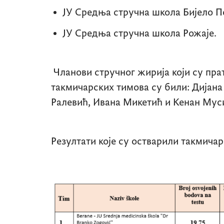
ЈУ Средња стручна школа Бијело П
ЈУ Средња стручна школа Рожаје.
Чланови стручног жирија који су пра
такмичарских тимова су били: Дијана
Ралевић, Ивана Микетић и Кенан Мус
Резултати које су остварили такмича