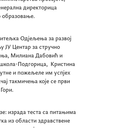
генерална директорица
о образовање.
итељка Одјељења за развој
у ЈУ Центар за стручно
ења, Милиана Дабовић и
 школа-Подгорица, Кристина
утне и пожељеле им успјех
чај такмичења које се први
 Гори.
зе: израда теста са питањима
тка из области здравствене