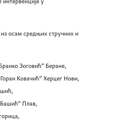
 интервенције у
 из осам средњих стручних и
ранко Зоговић“ Беране,
Горан Ковачић“ Херцег Нови,
кшић,
 Башић“ Плав,
горица,