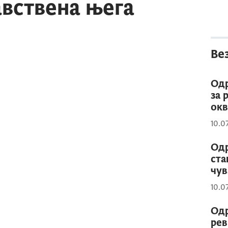
вствена њега
Ве
Одр
за 
окв
10.0
Одр
ста
чув
10.0
Одр
рев