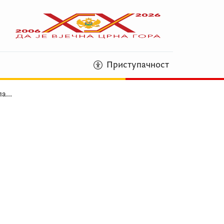
Приступачност
ла
...