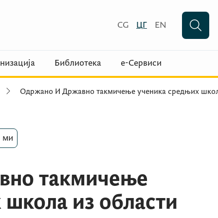
CG
ЦГ
EN
низација
Библиотека
е-Сервиси
Одржано И Државно такмичење ученика средњих шко
 ми
вно такмичење
 школа из области