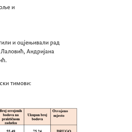
оље и
тили и оцјењивали рад
 Лаловић, Андријана
ић.
рски тимови: