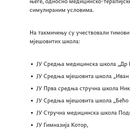
његе, односно медицинско-терапијске
симулираним условима.
На такмичењу су учествовали тимови
мјешовитих школа:
ЈУ Средња медицинска школа „Др Б
ЈУ Средња мјешовита школа „Иван 
ЈУ Прва средња стручна школа Ни
ЈУ Средња мјешовита школа „Бећо
ЈУ Стручна медицинска школа Под
ЈУ Гимназија Котор,