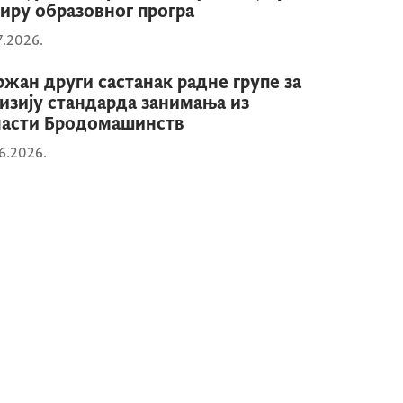
иру образовног програ
7.2026.
жан други састанак радне групе за
изију стандарда занимања из
ласти Бродомашинств
6.2026.