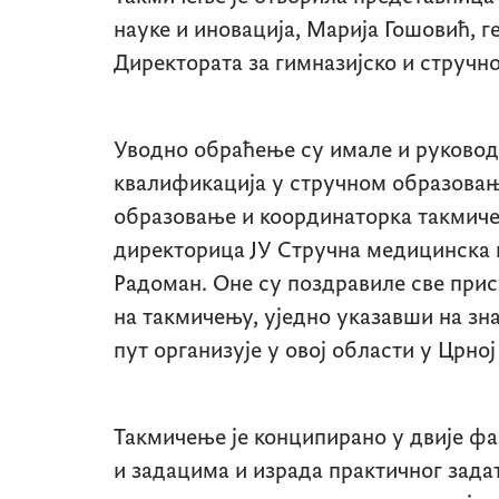
науке и иновација, Марија Гошовић, 
Директората за гимназијско и стручн
Уводно обраћење су имале и руковод
квалификација у стручном образовањ
образовање и координаторка такмич
директорица ЈУ Стручна медицинска
Радоман. Оне су поздравиле све прис
на такмичењу, уједно указавши на зна
пут организује у овој области у Црној
Такмичење је конципирано у двије фа
и задацима и израда практичног зада