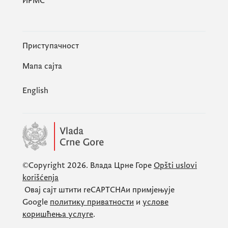
ИРМС
Приступачност
Мапа сајта
English
©Copyright 2026.
Влада Црне Горе
Opšti uslovi
korišćenja
Овај сајт штити
reCAPTCHA
и примјењује
Google
политику приватности
и
услове
коришћења услуге
.