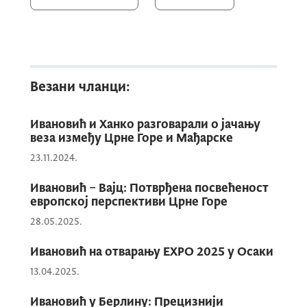
континуиране сарадње.
Потпредсједник Ивановић захвалио је
Естонији на снажној подршци процесу
Везани чланци:
приступања Црне Горе Европској унији,
истичући значај експертске помоћи коју
Ивановић и Ханко разговарали о јачању
Естонија пружа Црној Гори у областима
веза између Црне Горе и Мађарске
дигитализације јавне управе, владавине
23.11.2024.
права, сајбер безбједности, заштите
животне средине и ефикасног коришћења
Ивановић – Вајц: Потврђена посвећеност
европској перспективи Црне Горе
европских фондова. У том контексту,
Ивановић је указао на важност даљег
28.05.2025.
јачања сарадње у области сајбер
Ивановић на отварању EXPO 2025 у Осаки
безбједности, имајући у виду богато
13.04.2025.
искуство Естоније као једног од европских
лидера у дигиталној трансформацији и
Ивановић у Берлину: Прецизнији