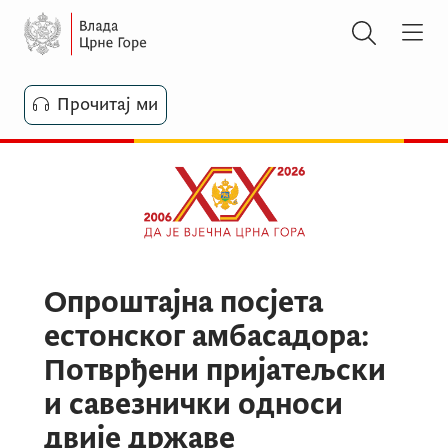
Прочитај ми
Опроштајна посјета
естонског амбасадора:
Потврђени пријатељски
и савезнички односи
двије државе