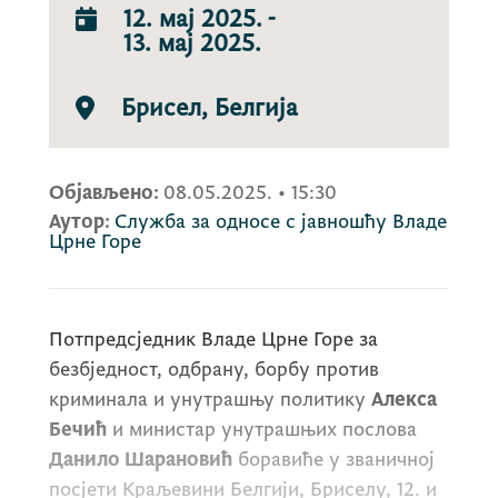
12. мај 2025.
-
13. мај 2025.
Брисел, Белгија
Објављено:
08.05.2025.
•
15:30
Аутор:
Служба за односе с јавношћу Владе
Црне Горе
Потпредсједник Владе Црне Горе за
безбједност, одбрану, борбу против
криминала и унутрашњу политику
Алекса
Бечић
и министар унутрашњих послова
Данило Шарановић
боравиће у званичној
посјети Краљевини Белгији, Бриселу, 12. и