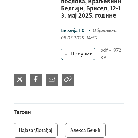
послова, Краљевини
Белгији, Брисел, 12-1
3. мај 2025. године
Верзија
1.0
•
Објављено
:
08.05.2025. 14:56
pdf
•
972
Преузми
KB
Тагови
Најава/Догађај
Алекса Бечић