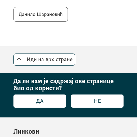
Данило Шарановић
Иди на врх стране
Да ли вам је садржај ове странице
био од користи?
ДА
НЕ
Линкови