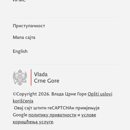
Приступачност
Мапа сајта
English
©Copyright 2026.
Влада Црне Горе
Opšti uslovi
korišćenja
Овај сајт штити
reCAPTCHA
и примјењује
Google
политику приватности
и
услове
коришћења услуге
.