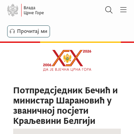
Прочитај ми
Потпредсједник Бечић и
министар Шарановић у
званичној посјети
Краљевини Белгији