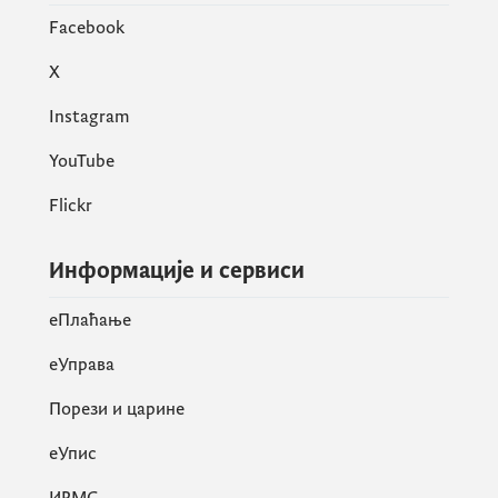
Facebook
X
Instagram
YouTube
Flickr
Информације и сервиси
eПлаћање
еУправа
Порези и царине
eУпис
ИРМС