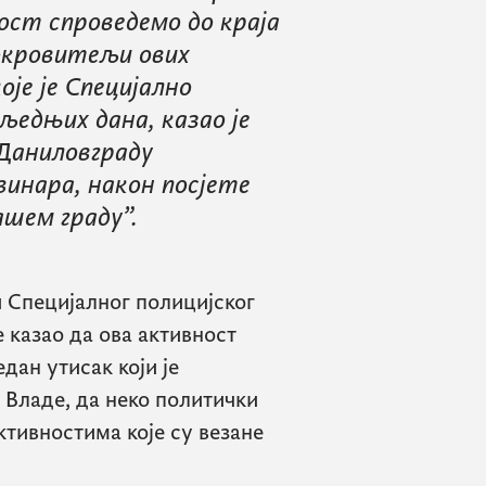
ост спроведемо до краја
покровитељи ових
је је Специјално
едњих дана, казао је
Даниловграду
винара, након посјете
ашем граду”.
 Специјалног полицијског
 казао да ова активност
едан утисак који је
 Владе, да неко политички
ктивностима које су везане