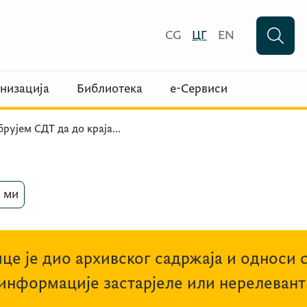
CG
ЦГ
EN
низација
Библиотека
е-Сервиси
рујем СДТ да до краја
...
 ми
це је дио архивског садржаја и односи 
 информације застарјеле или нерелевант