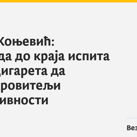
Коњевић:
а до краја испита
цигарета да
кровитељи
ивности
Ве