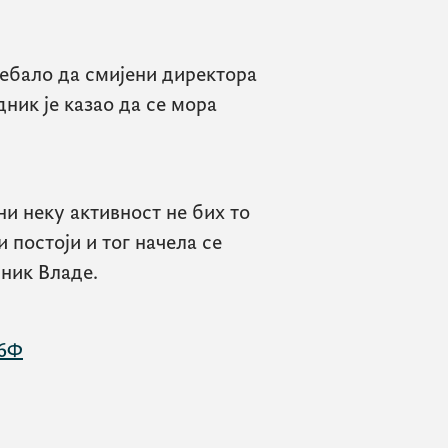
ребало да смијени директора
ник је казао да се мора
ни неку активност не бих то
 постоји и тог начела се
дник Владе.
Ф6Ф