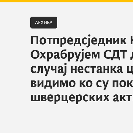
АРХИВА
Потпредсједник 
Охрабрујем СДТ д
случај нестанка 
видимо ко су по
шверцерских акт