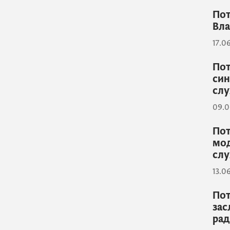
Пот
Вла
17.0
Пот
син
слу
09.0
Пот
мод
сл
13.0
Пот
зас
рад