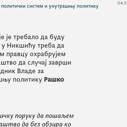
04.0
а политички систем и унутрашњу политику
је је требало да буду
 у Никшићу треба да
ом правцу охрабрујем
штво да случај заврши
едник Владе за
ашњу политику
Рашко
ичку поруку да пошаљем
аштво да без обзира ко