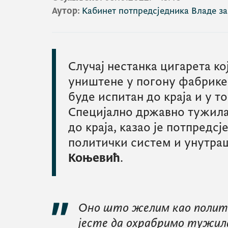
Аутор:
Кабинет потпредсједника Владе з
Случај нестанка цигарета ко
уништене у погону фабрике
буде испитан до краја и у т
Специјално државно тужила
до краја, казао је потпредсј
политички систем и унутр
Коњевић
.
Оно што желим као полит
јесте да охрабримо тужил