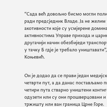
“Сада већ довољно бисмо могли поли
ради предсједник Владе. Ја не желим
акотивности које су усмјерене домин
активностима Управе прихода и царина
другачији начин обезбиједи транспорт
у тачку Б гдје је требало уништавати”
Коњевић.
Он је додао да се прави један медиј
четврти пут, а да данас постављамо п
четири пута стварно уништени контиг
одузети или су они прошверцовани и 
тржишту или ван граница Црне Горе.