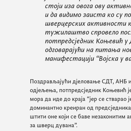
стоји иза овога ову активн
и да видимо заиста ко су 
шверцерских активности ко
тужилаштво спровело посљ
потпредсједник Коњевић у 
одговарајући на питања но
манифестацији “Војска у в
Поздрављајући дјеловање СДТ, АНБ и
одјељења, потпредсједник Коњевић је
мора да иде до краја “јер се стварао ј
доминантно креиран од предсједника
штити оне који се баве незаконитим а
за шверц дувана”.