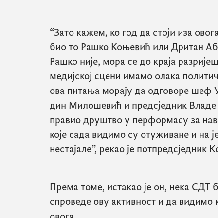
“Зато кажем, ко год да стоји иза овога
био то Рашко Коњевић или Дритан Аб
Рашко није, мора се до краја разријеш
медијској сцени имамо олака полити
ова питања морају да одговоре шеф У
дин Милошевић и предсједник Владе г
правио друштво у перформасу за на
које сада видимо су отуживане и на 
нестајале”, рекао је потпредсједник 
Према томе, истакао је он, нека СДТ б
спроведе ову активност и да видимо 
овога.