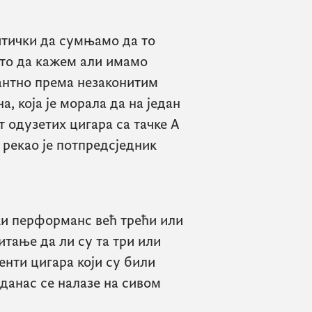
тички да сумњамо да то
 то да кажем али имамо
антно према незаконитим
, која је морала да на један
 одузетих цигара са тачке А
, рекао је потпредсједник
ски перформанс већ трећи или
итање да ли су та три или
енти цигара који су били
данас се налазе на сивом