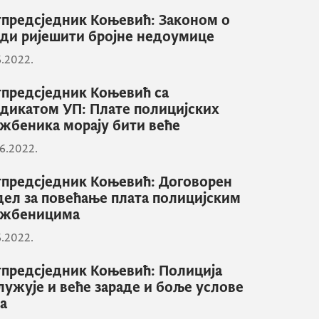
предсједник Коњевић: Законом о
ди ријешити бројне недоумице
6.2022.
предсједник Коњевић са
дикатом УП: Плате полицијских
жбеника морају бити веће
6.2022.
предсједник Коњевић: Договорен
ел за повећање плата полицијским
ужбеницима
6.2022.
предсједник Коњевић: Полиција
лужује и веће зараде и боље услове
а