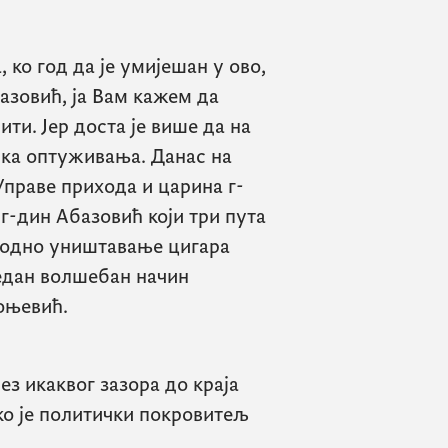
, ко год да је умијешан у ово,
азовић, ја Вам кажем да
ити. Јер доста је више да на
чка оптуживања. Данас на
праве прихода и царина г-
-дин Абазовић који три пута
водно уништавање цигара
један волшебан начин
Коњевић.
ез икаквог зазора до краја
ко је политички покровитељ