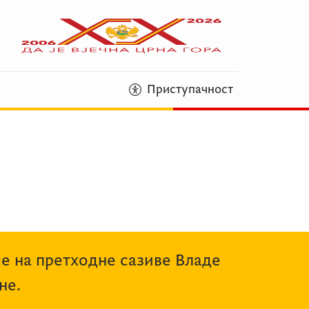
Приступачност
се на претходне сазиве Владе
не.