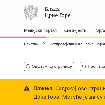
Медијски портал
Све вијести
Орга
Почетна
Потпредсједник Коњевић: Охраб
Одштампај страницу
Прочитај
Пажња:
Садржај ове страни
Црне Горе. Могуће је да су