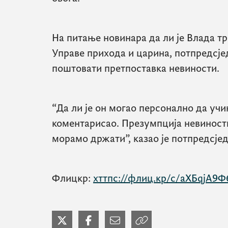
На питање новинара да ли је Влада т
Управе прихода и царина, потпредсјед
поштовати претпоставка невиности.
“Да ли је он могао персонално да учи
коментарисао. Презумпција невиности
морамо држати”, казао је потпредсје
Флицкр:
хттпс://флиц.кр/с/аХБqјА9