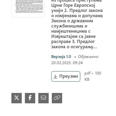
из процеса приступања
Црне Горе Европској
унији 2. Предлог закона
о измјенама и допунама
Закона о државним
службеницима и
намјештеницима с
Извјештајем са јавне
расправе 3. Предлог
закона о осигурању...
Верзија
1.0
•
Објављено
:
20.02.2025. 09:24
pdf
•
130
Преузми
KB