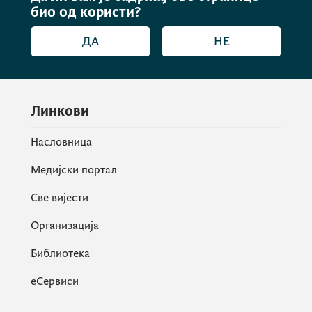
био од користи?
ДА
НЕ
Линкови
Насловница
Медијски портал
Све вијести
Организација
Библиотека
еСервиси