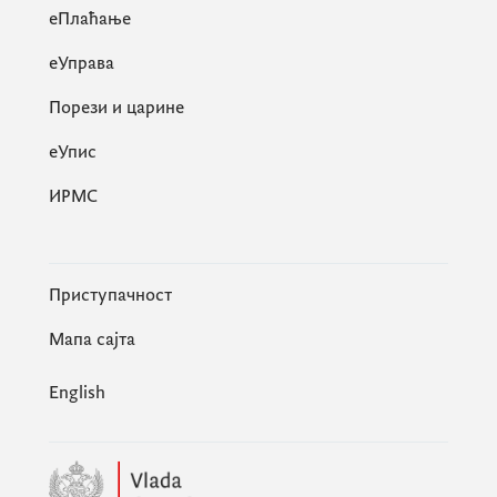
eПлаћање
еУправа
Порези и царине
eУпис
ИРМС
Приступачност
Мапа сајта
English