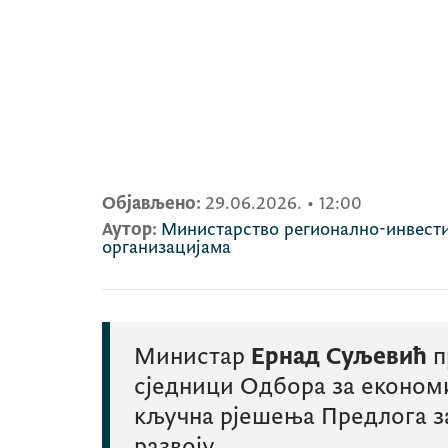
Објављено:
29.06.2026.
•
12:00
Аутор:
Министарство регионално-инвести
организацијама
Министар
Ернад Суљевић
п
сједници Одбора за економи
кључна рјешења Предлога з
развоју.