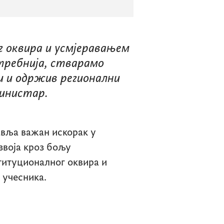
 оквира и усмјеравањем
отребнија, стварамо
 и одржив регионални
министар.
авља важан искорак у
звоја кроз бољу
титуционалног оквира и
 учесника.