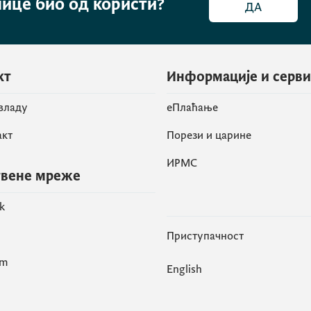
нице био од користи?
ДА
кт
Информације и серв
 владу
eПлаћање
акт
Порези и царине
ИРМС
вене мреже
k
Приступачност
am
English