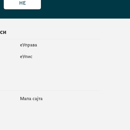
НЕ
иси
еУправа
eУпис
Мапа сајта