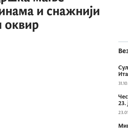
инама и снажнији
 оквир
Ве
Суљ
Ита
31.1
Чес
23.
23.0
Мин