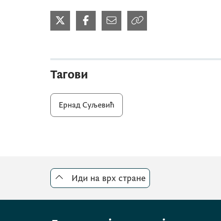
Тагови
Ернад Суљевић
Иди на врх стране