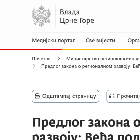
Медијски портал
Све вијести
Орга
Почетна
Министарство регионално-инвес
Предлог закона о регионалном развоју: В
Одштампај страницу
Прочитај
Предлог закона 
развоју: Већа п