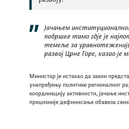
Јачањем институционалног
подршке тамо гдје је најп
темеље за уравнотеженији
развој Црне Горе, казао је 
Министар је истакао да закон предст
унапређењу политике регионалног ра
координацију активности, јачање инс
прецизније дефинисање обавеза свих