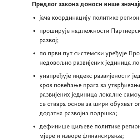
Предлог закона доноси више значај
јача координацију политике регион
проширује надлежности Партнерско
развој;
по први пут системски уређује Пр
недовољно развијених јединица ло
унапређује индекс развијености ј
кроз повећање прага за утврђивањ
развијених јединица локалне само
се ствара основ за шири обухват о
додатна развојна подршка;
дефинише циљеве политике региона
мјере и изворе финансирања;