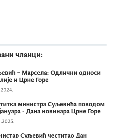
зани чланци:
евић – Марсела: Одлични односи
лије и Црне Горе
0.2024.
титка министра Суљевића поводом
 јануара - Дана новинара Црне Горе
1.2025.
истар Суљевић честитао Дан