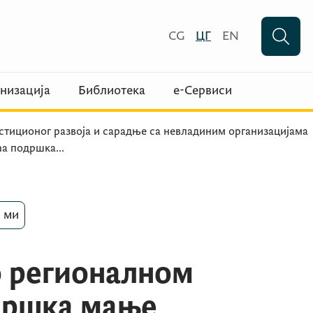
CG
ЦГ
EN
низација
Библиотека
е-Сервиси
тиционог развоја и сарадње са невладиним организацијама
ећа подршка
...
 ми
о регионалном
одршка мање