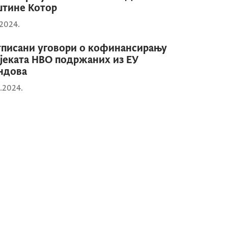
тине Котор
.2024.
писани уговори о кофинансирању
јеката НВО подржаних из ЕУ
ндова
0.2024.