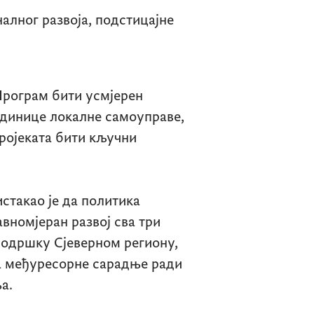
лног развоја, подстицајне
Програм бити усмјерен
единице локалне самоуправе,
ројеката бити кључни
стакао је да политика
вномјеран развој сва три
подршку Сјеверном региону,
ња међуресорне сарадње ради
а.