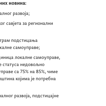
них новина:
алног развоја;
г савјета за регионални
ограм подстицања
калне самоуправе;
единица локалне самоуправе,
е статуса недовољно
управе са 75% на 85%, чиме
пштина којима је потребна
лног развоја, подстицајне