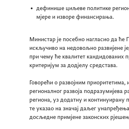
дефинише циљеве политике региона
мјере и изворе финансирања.
Министар је посебно нагласио да ће 
искључиво на недовољно развијене ј
при чему ће квалитет кандидованих п
критеријум за додјелу средстава.
Говорећи о развојним приоритетима, и
регионалног развоја подразумијева ра
региона, уз додатну и континуирану 
те указао на значај даљег унапређе
досљедне примјене законских рјешењ