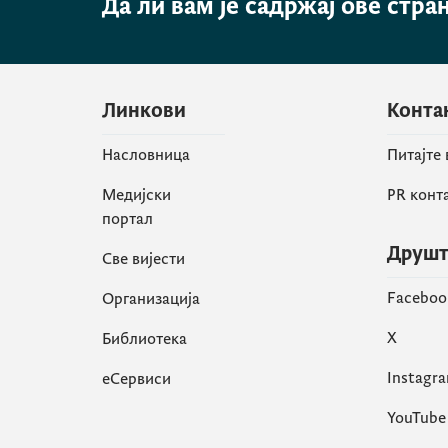
Да ли вам је садржај ове стра
Линкови
Конта
Насловница
Питајте
Медијски
PR конт
портал
Друшт
Све вијести
Faceboo
Организација
X
Библиотека
Instagr
еСервиси
YouTube