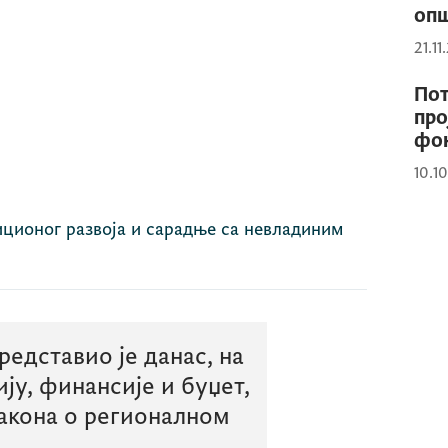
опш
21.11
Пот
про
фо
10.1
ционог развоја и сарадње са невладиним
редставио је данас, на
ју, финансије и буџет,
акона о регионалном