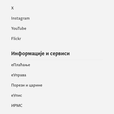
X
Instagram
YouTube
Flickr
Информације и сервиси
eПлаћање
еУправа
Порези и царине
eУпис
ИРМС