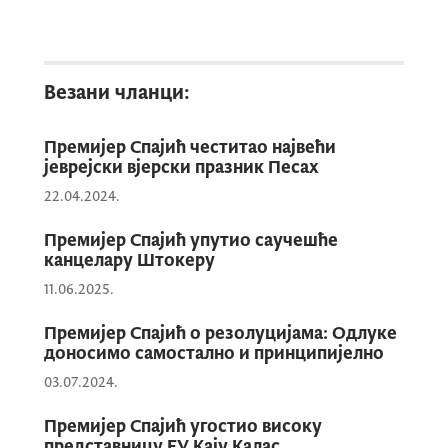
Спајић.
Како је истакао у честитки, „започињање
Везани чланци:
нових и завршетак постојећих капиталних
пројеката, допринијеће бољем
Премијер Спајић честитао највећи
искоришћавању богатих аграрних,
јеврејски вјерски празник Песах
енергетских и ресурса културе
22.04.2024.
бјелопавлићког краја."
Премијер Спајић упутио саучешће
канцелару Штокеру
Увјерен да смо посвећени истом
11.06.2025.
интеграционом циљу, за чију
реализацију пресудну важност
Премијер Спајић о резолуцијама: Одлуке
доносимо самостално и принципијелно
има година пред нама, још једном
вам честитам 9. децембар, Дан
03.07.2024.
општине, закључио је предсједник
Премијер Спајић угостио високу
Владе мр Милојко Спајић.
представницу ЕУ Кају Калас