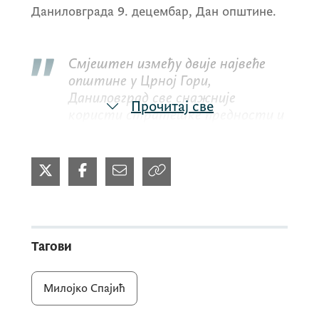
Даниловграда 9. децембар, Дан општине.
Смјештен између двије највеће
општине у Црној Гори,
Даниловград све снажније
Прочитај све
користи стратешке предности и
постаје важна транзитна,
економска и привредна веза југа и
сјевера државе. Изградњом брзе
цесте до Никшића, као дијела
будуће инфраструктуре која ће
повезати и Жабљак и Пљевља,
Даниловград ће додатно ојачати
Тагови
своју позицију на пословној,
туристичкој, културној и
спортској мапи Црне Горе и
Милојко Спајић
региона, поручио је премијер