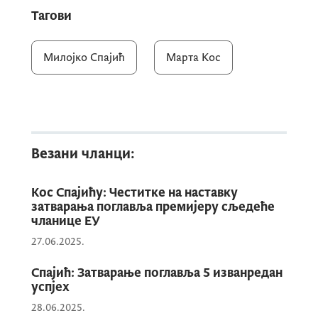
избору, истичући да се Црна Гора радује
Тагови
сарадњи са цјелокупном европском
администрацијом, у тежњи ка јачој,
Милојко Спајић
Марта Кос
просперитетној и уједињеној Европи.
Увјерен сам да ће овај мандат ЕК
бити упамћен по томе што ће
проширење постати стварност.
Везани чланци:
Црна Гора посвећено ради свој дио
посла с амбицијом да 2028.
Кос Спајићу: Честитке на наставку
постане 28. чланица ЕУ, рекао је
затварања поглавља премијеру сљедеће
премијер.
чланице ЕУ
27.06.2025.
Кос је казала да је импресионирана
Спајић: Затварање поглавља 5 изванредан
успјех
резултатима које Црна Гора постиже на
28.06.2025.
свом европском путу.