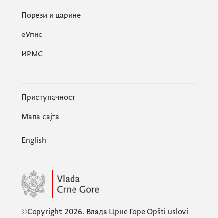
Порези и царине
eУпис
ИРМС
Приступачност
Мапа сајта
English
©Copyright 2026.
Влада Црне Горе
Opšti uslovi