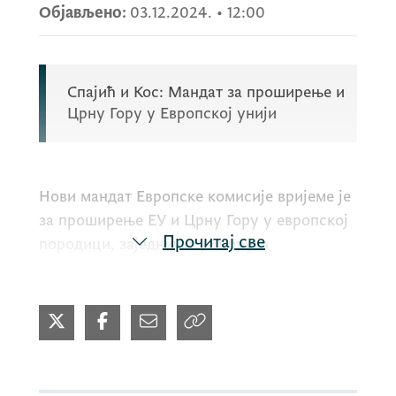
Објављено:
03.12.2024.
•
12:00
Спајић и Кос: Мандат за проширење и
Црну Гору у Европској унији
Нови мандат Европске комисије вријеме је
за проширење ЕУ и Црну Гору у европској
Прочитај све
породици, заједничка је порука
телефонског разговора предсједника
Владе
Милојка Спајића
и европске
комесарке за проширење
Марте Кос
.
Предсједник Спајић честитао је Кос на