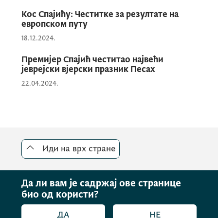
Кос Спајићу: Честитке за резултате на
европском путу
Европска комесарка оптимистична је
18.12.2024.
поводом најава да ће наша држава
затварати поглавља планираном
Премијер Спајић честитао највећи
јеврејски вјерски празник Песах
динамиком.
22.04.2024.
Предсједник Владе позвао је Кос да
посјети Црну Гору након Међувладине
конференције ЕУ и Црне Горе која се
очекује до краја децембра 2024. године.
Иди на врх стране
Да ли вам је садржај ове странице
био од користи?
ДА
НЕ