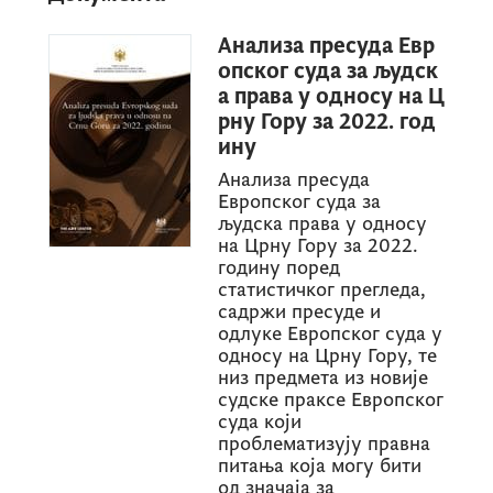
Анализа пресуда Евр
опског суда за људск
а права у односу на Ц
рну Гору за 2022. год
ину
Анализа пресуда
Европског суда за
људска права у односу
на Црну Гору за 2022.
годину поред
статистичког прегледа,
садржи пресуде и
одлуке Европског суда у
односу на Црну Гору, те
низ предмета из новије
судске праксе Европског
суда који
проблематизују правна
питања која могу бити
од значаја за