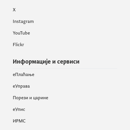
X
Instagram
YouTube
Flickr
Информације и сервиси
eПлаћање
еУправа
Порези и царине
eУпис
ИРМС