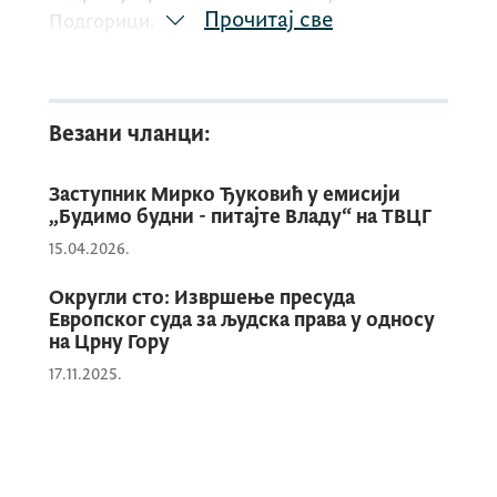
Прочитај све
Подгорици.
Повод за организовање ове радионице је и
Везани чланци:
представљање публикације
„Анализа
пресуда Европског суда за људска права у
односу на Црну Гору за 2022. годину“
Заступник Мирко Ђуковић у емисији
,
„Будимо будни - питајте Владу“ на ТВЦГ
коју Канцеларија заступника
15.04.2026.
традиционално, већ пету годину, израђује
у сарадњи са АИРЕ центром из Лондона.
Округли сто: Извршење пресуда
Европског суда за људска права у односу
на Црну Гору
Анализа садржи преглед пресуда и одлука
17.11.2025.
које је Европски суд донио у односу на
Црну Гору у претходној години, резиме
поступка извршења пресуда Европског
суда, упоредну праксу извршења пресуда