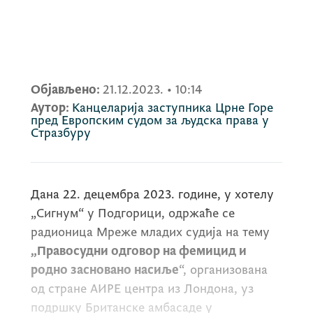
Објављено:
21.12.2023.
•
10:14
Аутор:
Канцеларија заступника Црне Горе
пред Европским судом за људска права у
Стразбуру
Дана 22. децембра 2023. године, у хотелу
„Сигнум“ у Подгорици, одржаће се
радионица Мреже младих судија на тему
„
Правосудни одговор на фемицид и
родно засновано насиље
“, организована
од стране АИРЕ центра из Лондона, уз
подршку Британске амбасаде у