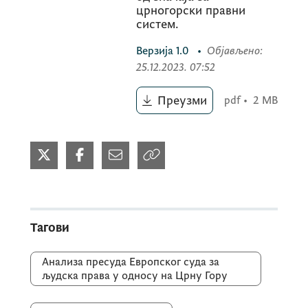
црногорски правни
систем.
Верзија
1.0
•
Објављено
:
25.12.2023. 07:52
Преузми
pdf
•
2 MB
Тагови
Анализа пресуда Европског суда за
људска права у односу на Црну Гору