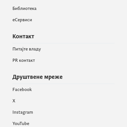
разумијевање трендова
становништва, прилагођавање
Библиотека
система и коришћење нових
еСервиси
могућности на начин који је
усмјерен на потребе и права људи,
поручила је генерална
Контакт
директорица
Брајушковић
Поповић.
Питајте владу
PR контакт
Друштвене мреже
Facebook
X
Instagram
YouTube