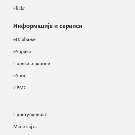
Flickr
Информације и сервиси
eПлаћање
еУправа
Порези и царине
eУпис
ИРМС
Приступачност
Мапа сајта