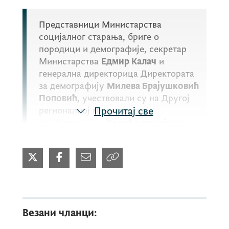
Представници Министарства
социјалног старања, бриге о
породици и демографије, секретар
Министарства
Едмир Калач
и
генерална директорица Директората
за демографију
Милева Брајушковић
Поповић,
учествовали су на Другој
регионалној министарској
Прочитај све
конференцији
„Водеће промјене:
путеви ка демографској отпорности
усмјереној на људе“,
одржаној у
Скопљу, у организацији УНФПА и
Владе Сјеверне Македоније.
Везани чланци:
Током конференције говорили су о