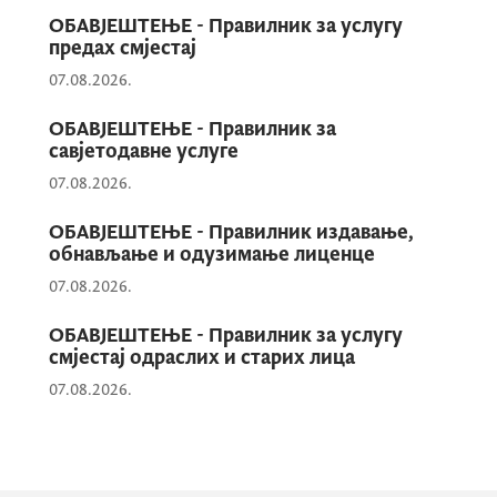
кључним демографским изазовима Црне
ОБАВЈЕШТЕЊЕ - Правилник за услугу
Горе, укључујући старење становништва,
предах смјестај
низак фертилитет, миграције младих,
07.08.2026.
подршку породици, политике оснаживања
ОБАВЈЕШТЕЊЕ - Правилник за
људи, унапређење социјалне заштите и
савјетодавне услуге
припрему Националне стратегије за
07.08.2026.
демографију Црне Горе 2027–2037.
ОБАВЈЕШТЕЊЕ - Правилник издавање,
обнављање и одузимање лиценце
Родна равноправност и подршка
07.08.2026.
породици морају бити у центру
демографских политика. То
ОБАВЈЕШТЕЊЕ - Правилник за услугу
подразумијева наставак
смјестај одраслих и старих лица
реформи, јачање услуга за
07.08.2026.
породице и стварање
флексибилног тржишта рада
које одговара потребама
савременог друштва, истакао је