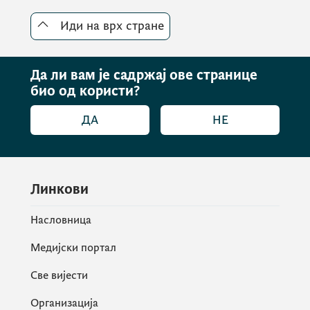
изеђу осталог, секретар
Калач.
Иди на врх стране
Да ли вам је садржај ове странице
био од користи?
ДА
НЕ
Линкови
Насловница
Медијски портал
Успјех у планирању демографских
Све вијести
политика подразумијева
политичку вољу и стручност за
Организација