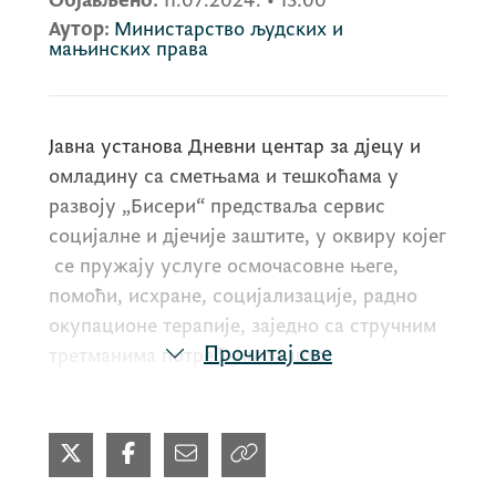
Објављено:
11.07.2024.
•
13:00
Аутор:
Министарство људских и
мањинских права
Јавна установа Дневни центар за дјецу и
омладину са сметњама и тешкоћама у
развоју „Бисери“ предстваља сервис
социјалне и дјечије заштите, у оквиру којег
се пружају услуге осмочасовне његе,
помоћи, исхране, социјализације, радно
окупационе терапије, заједно са стручним
Прочитај све
третманима потребним за што
квалитетнији живот корисника у
друштвеној заједници којој припадају.