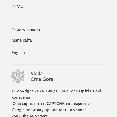
за спровођење у пракси. Такође је указано
ИРМС
на потребу побољшања статуса
запослених који раде у установама
социјалне и дјечје заштите како би били у
Приступачност
могућности да обезбиједе потребан кадар
Мапа сајта
и континуитет квалитетног пружања
услуга.
English
©Copyright 2026.
Влада Црне Горе
Opšti uslovi
korišćenja
Овај сајт штити
reCAPTCHA
и примјењује
Google
политику приватности
и
услове
коришћења услуге
.