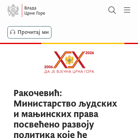
Прочитај ми
Ракочевић:
Министарство људских
и мањинских права
посвећено развоју
политика које ће