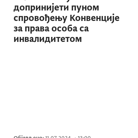
допринијети пуном
спровођењу Конвенције
за права особа са
инвалидитетом