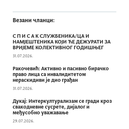
Ирена Ракочевић вршитељка дужности
генералне директорице Директората за
заштиту и једнакост лица са
Везани чланци:
инвалидитетом и Катарина Паљај
начелница Службе за финансијске послове
С П И С А К СЛУЖБЕНИКА/ЦА И
посјетиле су Дневни центар “Бисери” у
НАМЈЕШТЕНИКА КОЈИ ЋЕ ДЕЖУРАТИ ЗА
Будви, гдје тренутно борави 20 корисника.
ВРИЈЕМЕ КОЛЕКТИВНОГ ГОДИШЊЕГ
31.07.2026.
Ракочевић: Активно и пасивно бирачко
У центру се спроводи групни и
право лица са инвалидитетом
индивидуални рад, у складу са
нераскидиви је дио грађан
индивидуалним програмом за сваку особу,
31.07.2026.
прилагођеним њеним капацитетима и
способностима. Рад Дневног центра
Дукај: Интеркултурализам се гради кроз
свакодневне сусрете, дијалог и
усмјерен је на промовисање једнаких
међусобно уважавање
могућности дјеце и младих са сметњама у
29.07.2026.
развоју и њихово учешће, са циљем