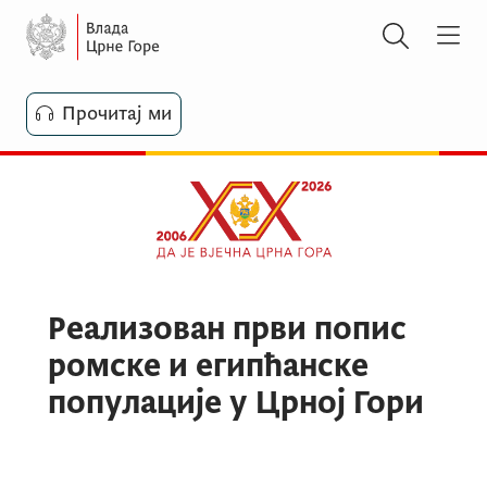
Прочитај ми
Реализован први попис
ромске и египћанске
популације у Црној Гори