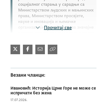
социјалног старања у сарадњи са
Министарством људских и мањинских
права, Министарством просвјете,
науке и иновација и њемачке
организације „Хелп“, открива значајне
Прочитај све
аспекте живота ове заједнице и пружа
увид у различите изазове с којима се
суочавају.
Попис је показао да, 4% испитаника
користи право на личну инвалиднину,
Везани чланци:
додатак за његу и помоћ 10% корисника,
материјално обезбјеђење 28% испитаника,
Ивановић: Историја Црне Горе не може се
док се на Евиденција Завода за
испричати без жена
запошљавање налази 31% испитаника.
17.07.2026.