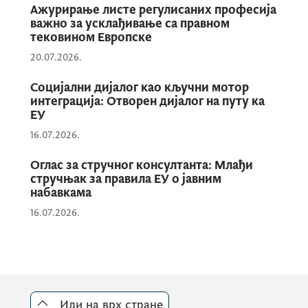
Ажурирање листе регулисаних професија
важно за усклађивање са правном
Када говоримо о правном статус, носиоца
тековином Европске
домаћинства, међу испитаницима, нема
20.07.2026.
лична документа 7%, није уписано у
регистар рођених 4%, нема путну исправу
Социјални дијалог као кључни мотор
интеграција: Отворен дијалог на путу ка
(пасош) 36% испитаника.
ЕУ
16.07.2026.
Припадници Ромске и Египћанске
Оглас за стручног консултанта: Млађи
заједници изјаснили су се у највећем
стручњак за правила ЕУ о јавним
проценту да у Црној Гори живи од 10 до 35
набавкама
година (59%), више од 35 година (40%),
16.07.2026.
мање од 10 година (1%). Највећи број
испитаника живи у колективним центрима
(31,01%), изнајљени смјештај (21,24%),
лични смјештај(18,76%), код породице
(15,66%), алтернативни (7,13%), социјални
Иди на врх стране