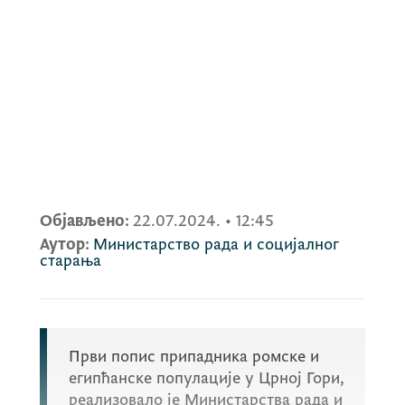
Објављено:
22.07.2024.
•
12:45
Аутор:
Министарство рада и социјалног
старања
Први попис припадника ромске и
египћанске популације у Црној Гори,
реализовало је Министарства рада и