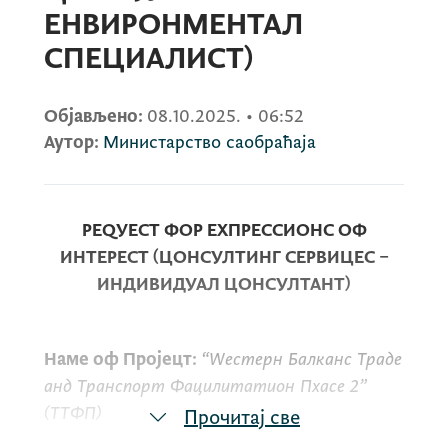
ЕНВИРОНМЕНТАЛ
СПЕЦИАЛИСТ)
Објављено:
08.10.2025.
•
06:52
Аутор:
Министарство саобраћаја
РЕQУЕСТ ФОР ЕXПРЕССИОНС ОФ
ИНТЕРЕСТ (ЦОНСУЛТИНГ СЕРВИЦЕС –
ИНДИВИДУАЛ ЦОНСУЛТАНТ)
Наме оф Пројецт:
“Wестерн Балканс Траде
анд Транспорт Фацилитатион Пхасе 2”
(ТТФП)
Прочитај све