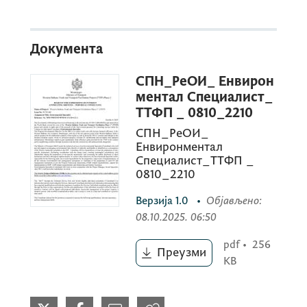
Лоан Но:
94710-МЕ
Документа
Ассигнмент
Титле:
Енвиронментал
Специалист
СПН_РеОИ_ Енвирон
ментал Специалист_
ТТФП _ 0810_2210
Референце Но. МНЕ-WБТТФП-94710-ИЦ-
СПН_РеОИ_
Енвиронментал
ЦС-25-4.1.1.1
Специалист_ТТФП _
0810_2210
Оцтобер 8, 2025
Верзија
1.0
•
Објављено
:
08.10.2025. 06:50
pdf
•
256
Тхе Говернмент оф Монтенегро хас
Преузми
KB
рецеивед финанцинг ин тхе тотал амоунт
оф УСД 15,000,000.00 (еqуивалент) фром