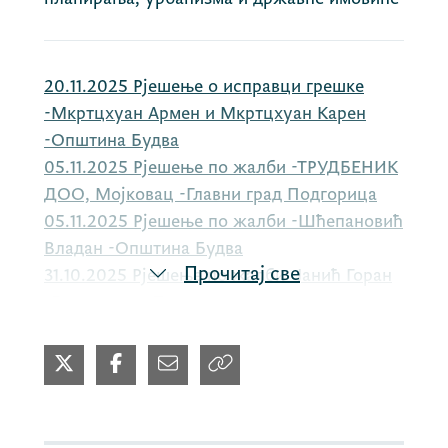
20.11.2025 Рјешење о исправци грешке
-Мкртцхyан Армен и Мкртцхyан Карен
-Општина Будва
05.11.2025 Рјешење по жалби -ТРУДБЕНИК
ДОО, Мојковац -Главни град Подгорица
05.11.2025 Рјешење по жалби -Шћепановић
Владан -Општина Будва
Прочитај све
31.10.2025 Рјешење по жалби -Јанић Горан
-Главни град Подгорица
31.10.2025 Рјешење по жалби -Зденка Инић
-Пријештоница Цетиње
22.10.2025 Рјешење по жалби -БРИВ
ЦОНСТРУЦТИОН ДОО, Котор -Општина
Котор