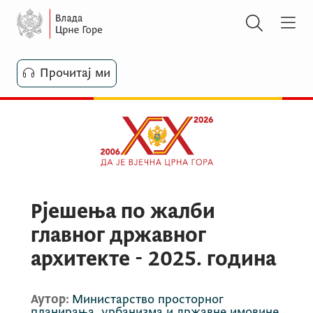
Прочитај ми
Рјешења по жалби
главног државног
архитекте - 2025. година
Аутор:
Министарство просторног
планирања, урбанизма и државне имовине