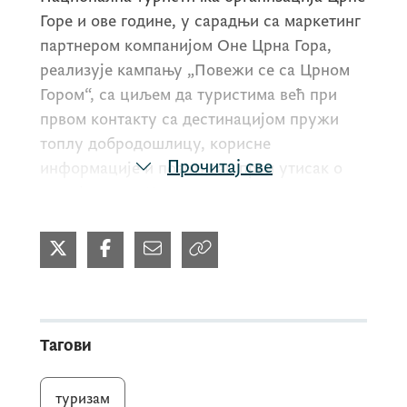
Горе и ове године, у сарадњи са маркетинг
партнером компанијом Оне Црна Гора,
реализује кампању „Повежи се са Црном
Гором“, са циљем да туристима већ при
првом контакту са дестинацијом пружи
топлу добродошлицу, корисне
Прочитај све
информације и позитиван први утисак о
нашој земљи. Кампања се претходних
година реализовала на најфреквентнијим
граничним прелазима и аеродромима, уз
подјелу промотивних материјала, поклона
и туристичких информација.
Тагови
Овогодишња кампања започета је на
аеродромима у Подгорици и Тивту, гдје
туризам