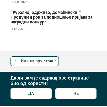
додатно се унапређује искуство боравка у
09.08.2024.
дестинацији и јача перцепција Црне Горе
“Рурално, одрживо, домаћински!”
као земље отворене, гостољубиве и
Продужен рок за подношење пријава за
посвећене квалитету туристичког
наградни конкурс...
доживљаја.
11.12.2023.
Министар туризма Црне Горе
Симонида
Кордић
посјетила је Аеродром
Подгорица
овом приликом и истакла је да
Иди на врх стране
први утисак често одређује цјелокупно
искуство путовања.
Да ли вам је садржај ове странице
био од користи?
„Европска туристичка комисија
ДА
НЕ
прогласила је у априлу Црну Гору најбоље
оцијењеном европском дестинацијом по