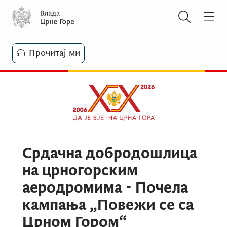
Прочитај ми
Срдачна добродошлица
на црногорским
аеродромима - Почела
кампања „Повежи се са
Црном Гором“