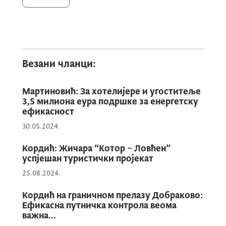
промотери дочекују путнике из бројних
европских и међународних дестинација.
Током љетњих мјесеци кампања ће бити
реализована и на ГП Добраково који је
један од најфреквентнијих граничних
Везани чланци:
прелаза, како би што већи број
посјетилаца осјетио препознатљиво
Мартиновић: За хотелијере и угоститеље
црногорско гостопримство већ на самом
3,5 милиона еура подршке за енергетску
уласку у земљу.
ефикасност
30.05.2024.
Туристима ће бити уручивани симболични
Кордић: Жичара “Котор – Ловћен”
успјешан туристички пројекат
поклони, промотивни материјали,
25.08.2024.
информације о туристичкој понуди, као и
бесплатна е сим картица са једнодневним
Кордић на граничном прелазу Добраково:
интернетом коју је обезбиједио партнер
Ефикасна путничка контрола веома
кампање, компанија Оне. На овај начин
важна...