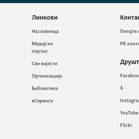
Линкови
Конта
Насловница
Питајте
Медијски
PR конт
портал
Друшт
Све вијести
Faceboo
Организација
X
Библиотека
Instagr
еСервиси
YouTube
Flickr