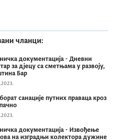
зани чланци:
ничка документација - Дневни
тар за дјецу са сметњама у развоју,
тина Бар
1.2023.
борат санације путних праваца кроз
пачно
5.2023.
ничка документација - Извођење
ова на изградњи колектора дужине