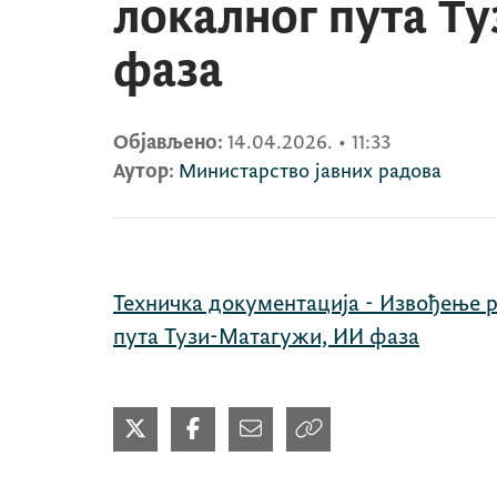
локалног пута Т
фаза
Објављено:
14.04.2026.
•
11:33
Аутор:
Министарство јавних радова
Техничка документација - Извођење 
пута Тузи-Матагужи, ИИ фаза