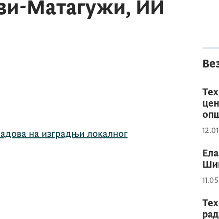
узи-Матагужи, ИИ
Ве
Тех
цен
опш
12.0
радова на изградњи локалног
Ела
Ши
11.0
Тех
рад