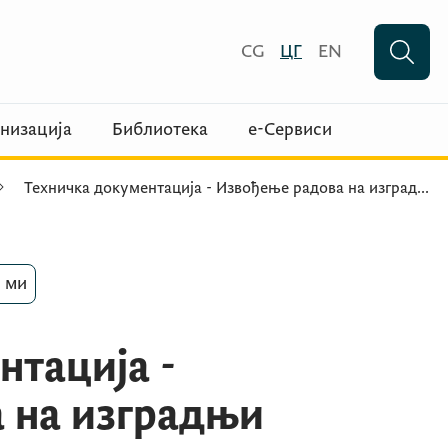
CG
ЦГ
EN
низација
Библиотека
е-Сервиси
Техничка документација - Извођење радова на изград
...
 ми
нтација -
 на изградњи