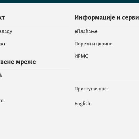
кт
Информације и серв
 владу
eПлаћање
акт
Порези и царине
ИРМС
вене мреже
k
Приступачност
am
English