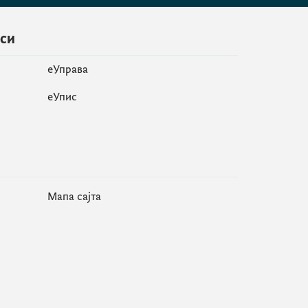
иси
еУправа
eУпис
Мапа сајта