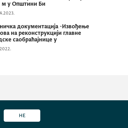
 м у Општини Би
4.2023.
ничка документација -Извођење
ова на реконструкцији главне
дске саобраћајнице у
.2022.
НЕ