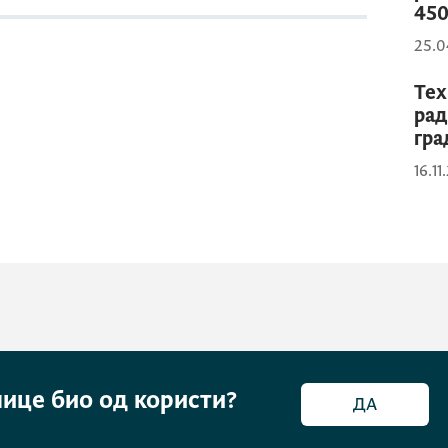
450
25.0
Тех
рад
гра
16.11
нице био од користи?
ДА